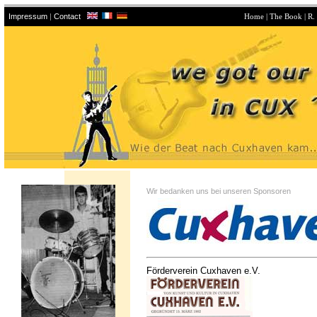
Impressum
|
Contact
Home
|
The Book
|
R.
Wir bedanken uns bei unseren Sponsoren
Förderverein Cuxhaven e.V.