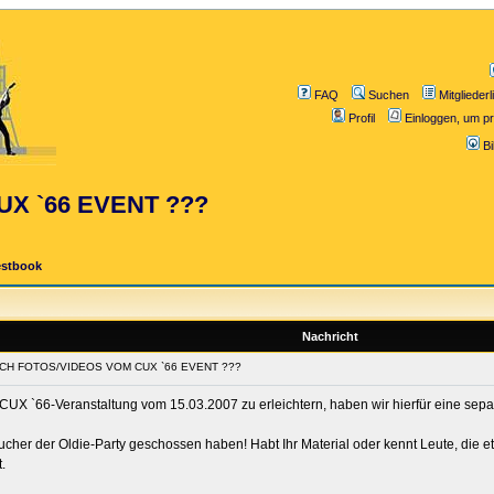
FAQ
Suchen
Mitgliederl
Profil
Einloggen, um pr
B
X `66 EVENT ???
estbook
Nachricht
OCH FOTOS/VIDEOS VOM CUX `66 EVENT ???
X `66-Veranstaltung vom 15.03.2007 zu erleichtern, haben wir hierfür eine separa
cher der Oldie-Party geschossen haben! Habt Ihr Material oder kennt Leute, die 
.