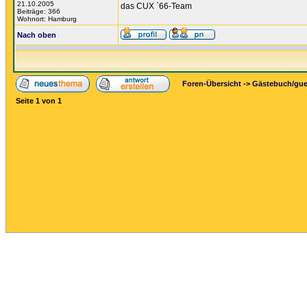
21.10.2005
das CUX `66-Team
Beiträge: 366
Wohnort: Hamburg
Nach oben
Foren-Übersicht
->
Gästebuch/gu
Seite
1
von
1