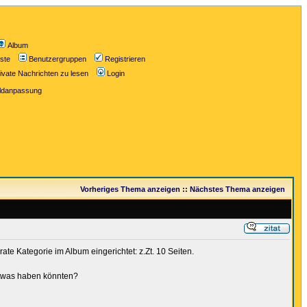
Album
iste
Benutzergruppen
Registrieren
ivate Nachrichten zu lesen
Login
ildanpassung
Vorheriges Thema anzeigen
::
Nächstes Thema anzeigen
te Kategorie im Album eingerichtet: z.Zt. 10 Seiten.
etwas haben könnten?