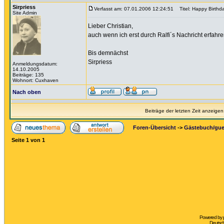
Sirpriess
Verfasst am: 07.01.2006 12:24:51
Titel: Happy Birthd
Site Admin
Lieber Christian,
auch wenn ich erst durch Ralfi´s Nachricht erfahr
Bis demnächst
Sirpriess
Anmeldungsdatum:
14.10.2005
Beiträge: 135
Wohnort: Cuxhaven
Nach oben
Beiträge der letzten Zeit anzeigen
Foren-Übersicht
->
Gästebuch/gu
Seite
1
von
1
Powered by
Deutsc