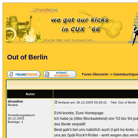
Out of Berlin
Foren-Übersicht
->
Gästebuch/gu
Autor
dösedino
Verfasst am: 30.12.2005 03:29:41
Titel: Out of Berlin
Newbie
Echt knorke, Eure Homepage.
Anmeldungsdatum:
Ich habe ja (48er Blockadekind) von '53 bis '64 
30.12.2005
Beiträge: 1
das Beste verpaßt!
Beat gab's bei uns natürlich auch (I got my kicks -
uns als Spät-Rock'n'Roller - wohl wegen des vermi