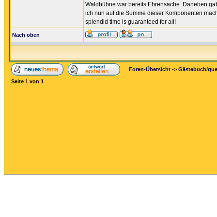
Waldbühne war bereits Ehrensache. Daneben gab'
ich nun auf die Summe dieser Komponenten mächtig 
splendid time is guaranteed for all!
Nach oben
Foren-Übersicht
->
Gästebuch/gu
Seite
1
von
1