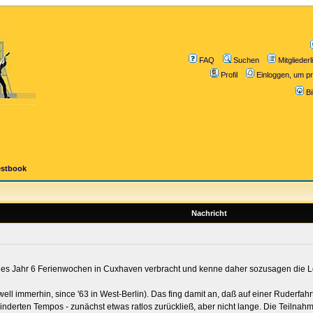
FAQ
Suchen
Mitgliederl
Profil
Einloggen, um pr
B
estbook
Nachricht
jedes Jahr 6 Ferienwochen in Cuxhaven verbracht und kenne daher sozusagen die Lo
 well immerhin, since '63 in West-Berlin). Das fing damit an, daß auf einer Ruderfah
nderten Tempos - zunächst etwas ratlos zurückließ, aber nicht lange. Die Teilnah