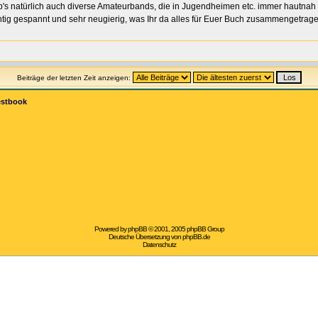
s natürlich auch diverse Amateurbands, die in Jugendheimen etc. immer hautnah
gespannt und sehr neugierig, was Ihr da alles für Euer Buch zusammengetragen habt
Beiträge der letzten Zeit anzeigen:
estbook
Powered by
phpBB
© 2001, 2005 phpBB Group
Deutsche Übersetzung von
phpBB.de
Datenschutz