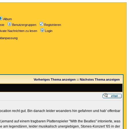
Album
iste
Benutzergruppen
Registrieren
ivate Nachrichten zu lesen
Login
ildanpassung
Vorheriges Thema anzeigen
::
Nächstes Thema anzeigen
cation recht gut. Bin danach leider woanders hin gefahren und hab' offenbar
rt jemand auf einem tragbaren Plattenspieler "With the Beatles" intonierte, was
me am legendären, leider musikalisch unergiebigen, Stones-Konzert '65 in der