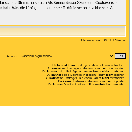
 für schöne Stimmung sorgten.Als Kenner dieser Szene und Cuxhavens bin
. Was die künftigen Leser anbetrifft, dürfte schon jetzt klar sein: A
Alle Zeiten sind GMT + 1 Stunde
Gehe zu:
Du
kannst keine
Beiträge in dieses Forum schreiben.
Du
kannst
auf Beiträge in diesem Forum
nicht
antworten.
Du
kannst
deine Beiträge in diesem Forum
nicht
bearbeiten.
Du
kannst
deine Beiträge in diesem Forum
nicht
löschen.
Du
kannst
an Umfragen in diesem Forum
nicht
mitmachen.
Du
kannst
Dateien in diesem Forum
nicht
posten
Du
kannst
Dateien in diesem Forum
nicht
herunterladen