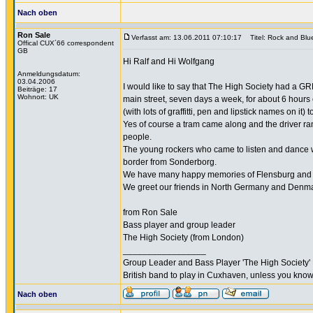
Nach oben
Ron Sale
Verfasst am: 13.06.2011 07:10:17
Titel: Rock and Blue
Offical CUX´66 correspondent
GB
Hi Ralf and Hi Wolfgang
Anmeldungsdatum:
03.04.2006
I would like to say that The High Society had a GR
Beiträge: 17
Wohnort: UK
main street, seven days a week, for about 6 hours 
(with lots of graffitti, pen and lipstick names on it
Yes of course a tram came along and the driver ran
people.
The young rockers who came to listen and dance w
border from Sonderborg.
We have many happy memories of Flensburg and wou
We greet our friends in North Germany and Denma
from Ron Sale
Bass player and group leader
The High Society (from London)
_________________
Group Leader and Bass Player 'The High Society' 
British band to play in Cuxhaven, unless you know
Nach oben