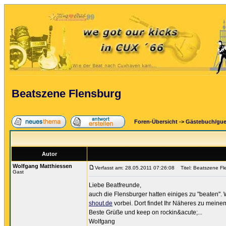
Beatszene Flensburg
Foren-Übersicht
->
Gästebuch/gu
Autor
Wolfgang Matthiessen
Verfasst am: 28.05.2011 07:26:08
Titel: Beatszene Fl
Gast
Liebe Beatfreunde,
auch die Flensburger hatten einiges zu "beaten"
shout.de
vorbei. Dort findet Ihr Näheres zu meine
Beste Grüße und keep on rockin&acute;...
Wolfgang