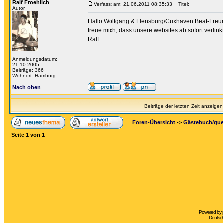
Ralf Froehlich
Verfasst am: 21.06.2011 08:35:33
Titel:
Autor
Hallo Wolfgang & Flensburg/Cuxhaven Beat-Freu
freue mich, dass unsere websites ab sofort verlinkt
Ralf
Anmeldungsdatum:
21.10.2005
Beiträge: 366
Wohnort: Hamburg
Nach oben
Beiträge der letzten Zeit anzeigen
Foren-Übersicht
->
Gästebuch/gu
Seite
1
von
1
Powered by
Deutsc