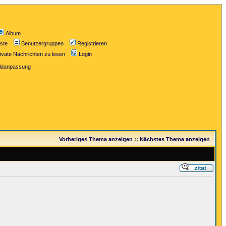
Album
iste
Benutzergruppen
Registrieren
ivate Nachrichten zu lesen
Login
ildanpassung
Vorheriges Thema anzeigen
::
Nächstes Thema anzeigen