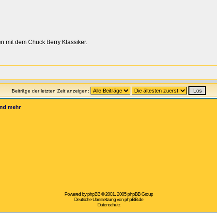
 mit dem Chuck Berry Klassiker.
Beiträge der letzten Zeit anzeigen:
und mehr
Powered by
phpBB
© 2001, 2005 phpBB Group
Deutsche Übersetzung von
phpBB.de
Datenschutz