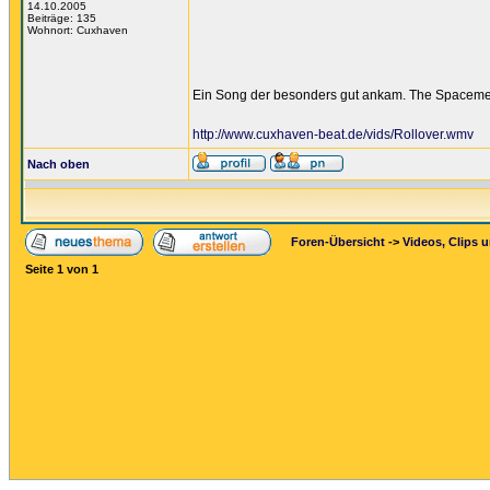
14.10.2005
Beiträge: 135
Wohnort: Cuxhaven
Ein Song der besonders gut ankam. The Spacemen
http://www.cuxhaven-beat.de/vids/Rollover.wmv
Nach oben
Foren-Übersicht
->
Videos, Clips 
Seite
1
von
1