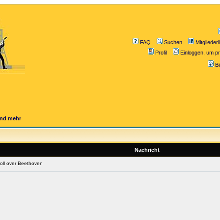
FAQ
Suchen
Mitgliederl
Profil
Einloggen, um pr
B
und mehr
Nachricht
ll over Beethoven