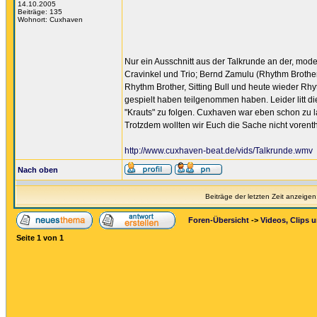
14.10.2005
Beiträge: 135
Wohnort: Cuxhaven
Nur ein Ausschnitt aus der Talkrunde an der, mode
Cravinkel und Trio; Bernd Zamulu (Rhythm Brother,
Rhythm Brother, Sitting Bull und heute wieder Rhy
gespielt haben teilgenommen haben. Leider litt d
"Krauts" zu folgen. Cuxhaven war eben schon zu l
Trotzdem wollten wir Euch die Sache nicht vorent
http://www.cuxhaven-beat.de/vids/Talkrunde.wmv
Nach oben
Beiträge der letzten Zeit anzeigen
Foren-Übersicht
->
Videos, Clips 
Seite
1
von
1