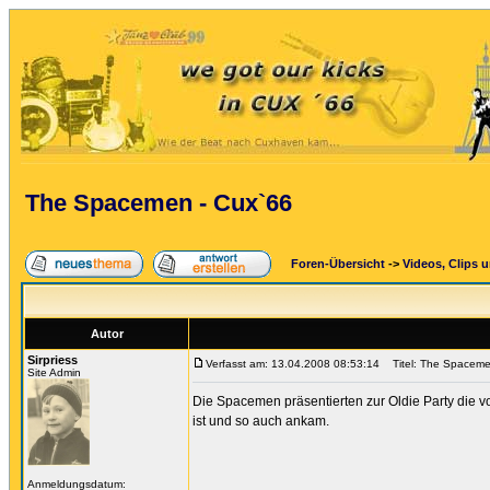
The Spacemen - Cux`66
Foren-Übersicht
->
Videos, Clips 
Autor
Sirpriess
Verfasst am: 13.04.2008 08:53:14
Titel: The Spaceme
Site Admin
Die Spacemen präsentierten zur Oldie Party die vo
ist und so auch ankam.
Anmeldungsdatum: