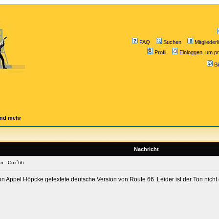
FAQ
Suchen
Mitgliederl
Profil
Einloggen, um pr
B
und mehr
Nachricht
n - Cux`66
n Appel Höpcke getextete deutsche Version von Route 66. Leider ist der Ton nicht