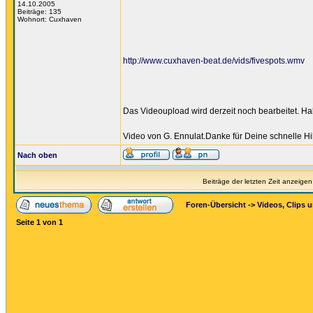
14.10.2005
Beiträge: 135
Wohnort: Cuxhaven
http://www.cuxhaven-beat.de/vids/fivespots.wmv
Das Videoupload wird derzeit noch bearbeitet. Ha
Video von G. Ennulat.Danke für Deine schnelle Hilfe 
Nach oben
Beiträge der letzten Zeit anzeigen
Foren-Übersicht
->
Videos, Clips 
Seite
1
von
1