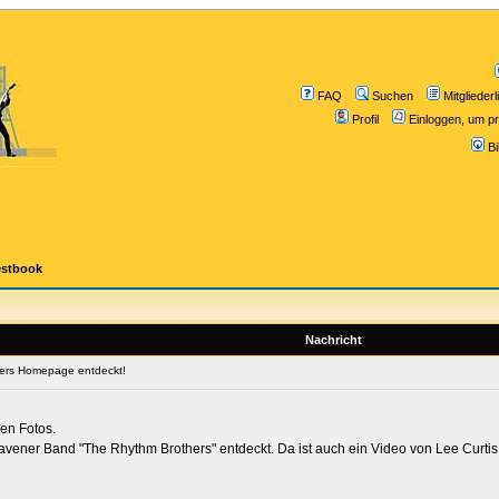
FAQ
Suchen
Mitgliederl
Profil
Einloggen, um pr
B
estbook
Nachricht
ers Homepage entdeckt!
len Fotos.
er Band "The Rhythm Brothers" entdeckt. Da ist auch ein Video von Lee Curtis be