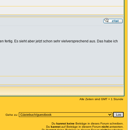
n fertig. Es sieht aber jetzt schon sehr vielversprechend aus. Das habe ich
Alle Zeiten sind GMT + 1 Stunde
Gehe zu:
Du
kannst keine
Beiträge in dieses Forum schreiben.
Du
kannst
auf Beiträge in diesem Forum
nicht
antworten.
Du
kannst
deine Beiträge in diesem Forum
nicht
bearbeiten.