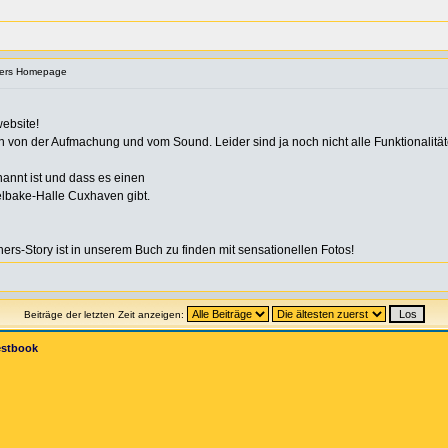
hers Homepage
website!
an von der Aufmachung und vom Sound. Leider sind ja noch nicht alle Funktionalitäte
nannt ist und dass es einen
elbake-Halle Cuxhaven gibt.
hers-Story ist in unserem Buch zu finden mit sensationellen Fotos!
Beiträge der letzten Zeit anzeigen:
estbook