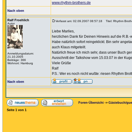
www.rhythm-brothers.de
Nach oben
Ralf Froehlich
Verfasst am: 02.09.2007 08:57:18
Titel: Rhythm Brot
Autor
Liebe Marlies,
herzlichen Dank für Deinen Hinweis auf die R.B.-
Habe natürlich sofort reingeklickt. Bin sehr anget
auch Klaus mitgeteilt.
Natürlich freue ich mich sehr, dass unser Buch ge
Anmeldungsdatum:
21.10.2005
Ausschnitt der Talkshow vom 15.03.07 in der Kug
Beiträge: 366
Viele Grüße
Wohnort: Hamburg
Ralf
P.S.: Wer es noch nicht wußte: riesen Rhythm Brot
Nach oben
Foren-Übersicht
->
Gästebuch/gu
Seite
1
von
1