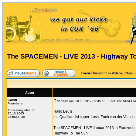
The SPACEMEN - LIVE 2013 - Highway T
Foren-Übersicht
->
Videos, Clips 
Autor
Carsti
Verfasst am: 10.03.2017 09:35:53
Titel: The SPACEME
Forumianer
Anmeldungsdatum:
Hallo Leute,
25.10.2005
die Qualitaet ist super. Lasst Euch von der Vorsch
Beiträge: 28
The SPACEMEN - LIVE Januar 2013 in Franzenb
Highway To The Sun