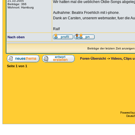
21.10.2005
Wir hatten mal die ueblichen Oldie-Songs abgele
Beiträge: 366
Wohnort: Hamburg
Aufnahme: Beatrix Froehlich mit i-phone.
Dank an Carsten, unserem webmaster, fuer die Au
Ralf
Nach oben
Beiträge der letzten Zeit anzeigen
Foren-Übersicht
->
Videos, Clips 
Seite
1
von
1
Powered by
Deutsc