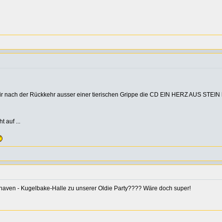
ir nach der Rückkehr ausser einer tierischen Grippe die CD EIN HERZ AUS STEIN be
 auf ...
aven - Kugelbake-Halle zu unserer Oldie Party???? Wäre doch super!