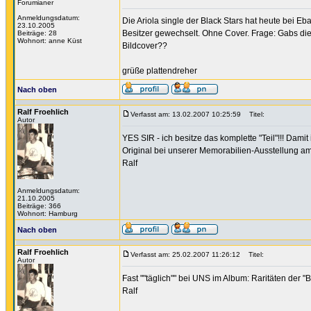
Forumianer
Anmeldungsdatum:
Die Ariola single der Black Stars hat heute bei E
23.10.2005
Besitzer gewechselt. Ohne Cover. Frage: Gabs di
Beiträge: 28
Wohnort: anne Küst
Bildcover??
grüße plattendreher
Nach oben
Ralf Froehlich
Verfasst am: 13.02.2007 10:25:59
Titel:
Autor
YES SIR - ich besitze das komplette "Teil"!!! Dami
Original bei unserer Memorabilien-Ausstellung am 1
Ralf
Anmeldungsdatum:
21.10.2005
Beiträge: 366
Wohnort: Hamburg
Nach oben
Ralf Froehlich
Verfasst am: 25.02.2007 11:26:12
Titel:
Autor
Fast ""täglich"" bei UNS im Album: Raritäten der "B
Ralf