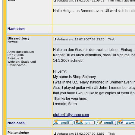
Verfasst am: 13.02.2007 11:59:51
Titel: helga aus Br
Hallo Helga aus Bremerhaven, Uli wird sich bei di
Nach oben
Blizzard Jerry
Verfasst am: 13.02.2007 08:23:20
Titel:
Newbie
Hallo an den Gast mit dem vorher letzten Eintrag:
Anmeldungsdatum:
Kannst Du es auch vermitteln, dass Uli sich mal b
02.12.2006
Beiträge: 8
14.1.2007 schrieb:
Wohnort: Stade und
Bremervörde
Hi Jerry;
My name is Shep Spinney,
I was in the U.S. Navy stationed in Bremerhaven in
Also, I played guitar with Uli John. I remember pla
that you have I would like to get copies of them if p
Thanks for your time.
I remain, Shep
picker41@yahoo.com
Nach oben
Plattendreher
Verfasst am: 13.02.2007 09:42:57
Titel: