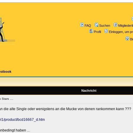
FAQ
Suchen
Mitgliederl
Profil
Einloggen, um pr
B
estbook
Nachricht
Stars ....
h an die alte Single oder wenigstens an die Mucke von denen rankommen kann ???
bel1/product/bcd16667_d.htm
unbedingt haben ...