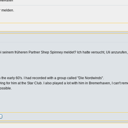
emerhaven
r melden.
ei seinem früheren Partner Shep Spinney meldet? Ich hatte versucht, Uli anzurufen
 the early 60's. I had recorded with a group called "Die Nordwinds".
ying for him at the Star Club. I also played a lot with him in Bremerhaven, I can't re
ossible.