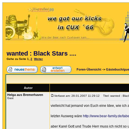
wanted : Black Stars ....
Gehe zu Seite
1
,
2
Weiter
Foren-Übersicht
->
Gästebuch/gu
Autor
Helga aus Bremerhaven
Verfasst am: 28.01.2007 11:29:12
Titel: wanted : Black 
Gast
vielleicht hat jemand von Euch eine Idee, wie ic
letzter Ausweg wäre
http://www.bear-family.de/ta
aber Karel Gott und Trude Herr muss ich nicht so 