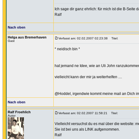
Ich sage dir ganz ehrlich: für mich ist die B-Sei
Ralf
Nach oben
Helga aus Bremerhaven
Verfasst am: 02.02.2007 02:23:38
Titel:
Gast
* neidisch bin *
hat jemand ne Idee, wie an Uli John ranzukommen
vielleicht kann der mir ja weiterhelfen ....
@Hoddel, irgendwie kommt meine mail an Dich imm
Nach oben
Ralf Froehlich
Verfasst am: 02.02.2007 11:58:21
Titel:
Autor
Vielleicht versuchst du es mal über die website: 
Sie ist bei uns als LINK aufgenommen.
Ralf