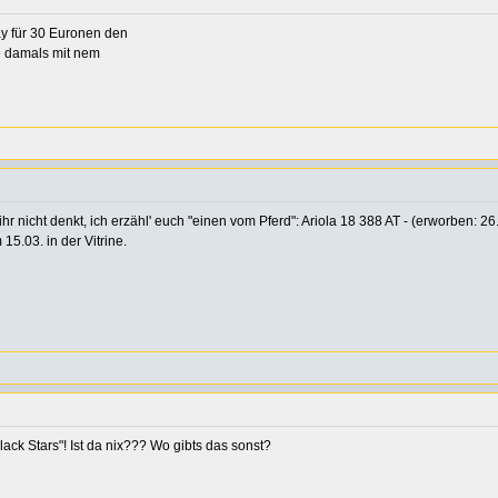
bay für 30 Euronen den
e damals mit nem
t ihr nicht denkt, ich erzähl' euch "einen vom Pferd": Ariola 18 388 AT - (erworben:
5.03. in der Vitrine.
lack Stars"! Ist da nix??? Wo gibts das sonst?