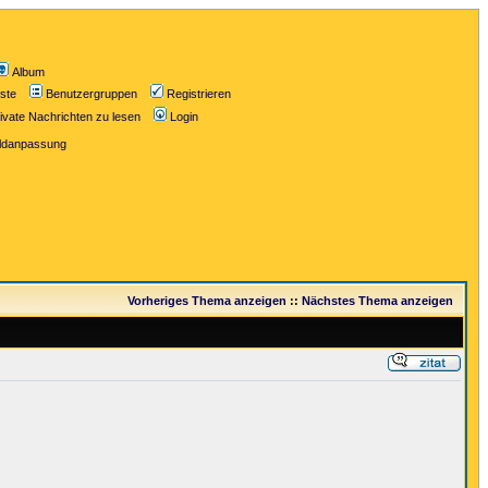
Album
iste
Benutzergruppen
Registrieren
ivate Nachrichten zu lesen
Login
ildanpassung
Vorheriges Thema anzeigen
::
Nächstes Thema anzeigen