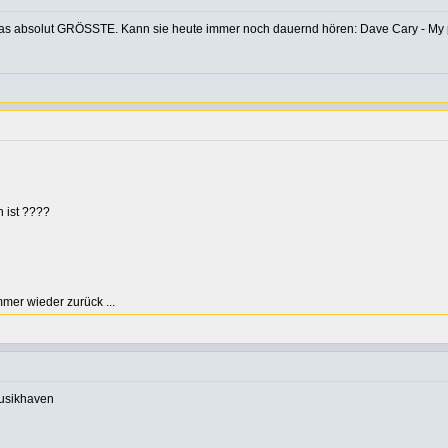
te das absolut GRÖSSTE. Kann sie heute immer noch dauernd hören: Dave Cary - My poo
 ist ????
er wieder zurück ...
musikhaven