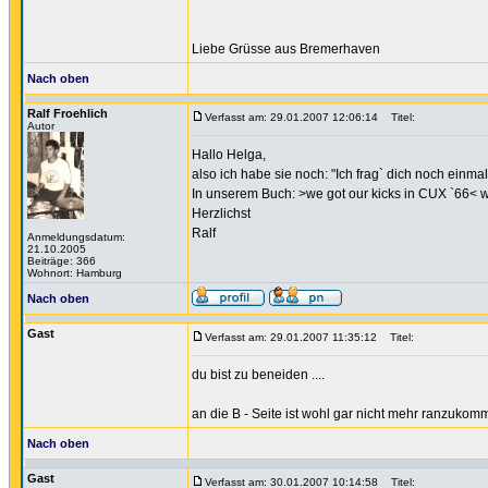
Liebe Grüsse aus Bremerhaven
Nach oben
Ralf Froehlich
Verfasst am: 29.01.2007 12:06:14
Titel:
Autor
Hallo Helga,
also ich habe sie noch: "Ich frag` dich noch einm
In unserem Buch: >we got our kicks in CUX `66< we
Herzlichst
Ralf
Anmeldungsdatum:
21.10.2005
Beiträge: 366
Wohnort: Hamburg
Nach oben
Gast
Verfasst am: 29.01.2007 11:35:12
Titel:
du bist zu beneiden ....
an die B - Seite ist wohl gar nicht mehr ranzukomm
Nach oben
Gast
Verfasst am: 30.01.2007 10:14:58
Titel: