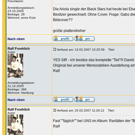
Forumianer
Anmeldungsdatum:
Die Ariola single der Black Stars hat heute bei E
23.10.2005
Besitzer gewechselt. Ohne Cover. Frage: Gabs di
Beiträge: 28
Wohnort: anne Küst
Bildcover??
grüße plattendreher
Nach oben
Ralf Froehlich
Verfasst am: 13.02.2007 10:25:59
Titel:
Autor
YES SIR - ich besitze das komplette "Teil"!!! Dami
Original bei unserer Memorabilien-Ausstellung am 1
Ralf
Anmeldungsdatum:
21.10.2005
Beiträge: 366
Wohnort: Hamburg
Nach oben
Ralf Froehlich
Verfasst am: 25.02.2007 11:26:12
Titel:
Autor
Fast ""täglich"" bei UNS im Album: Raritäten der "B
Ralf