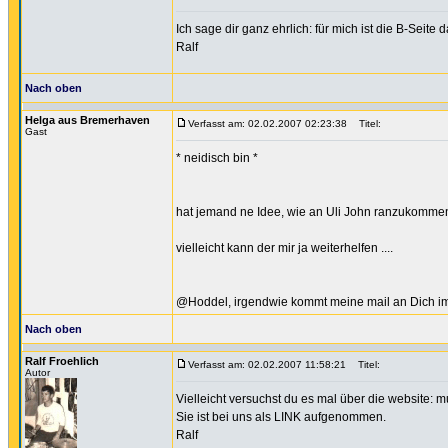
Ich sage dir ganz ehrlich: für mich ist die B-Sei
Ralf
Nach oben
Helga aus Bremerhaven
Verfasst am: 02.02.2007 02:23:38
Titel:
Gast
* neidisch bin *
hat jemand ne Idee, wie an Uli John ranzukommen
vielleicht kann der mir ja weiterhelfen ....
@Hoddel, irgendwie kommt meine mail an Dich imm
Nach oben
Ralf Froehlich
Verfasst am: 02.02.2007 11:58:21
Titel:
Autor
Vielleicht versuchst du es mal über die website: 
Sie ist bei uns als LINK aufgenommen.
Ralf