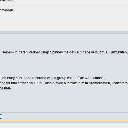
emerhaven
r melden.
ei seinem früheren Partner Shep Spinney meldet? Ich hatte versucht, Uli anzurufen
 the early 60's. I had recorded with a group called "Die Nordwinds".
ying for him at the Star Club. I also played a lot with him in Bremerhaven, I can't re
ossible.