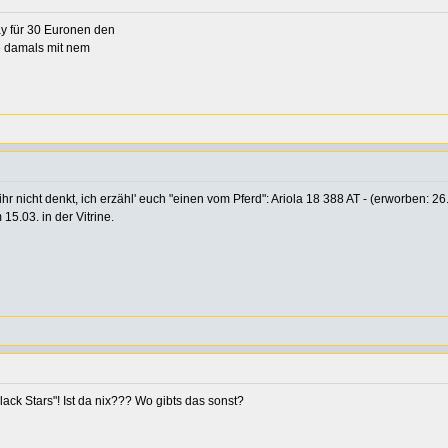
bay für 30 Euronen den
e damals mit nem
t ihr nicht denkt, ich erzähl' euch "einen vom Pferd": Ariola 18 388 AT - (erworben:
5.03. in der Vitrine.
lack Stars"! Ist da nix??? Wo gibts das sonst?