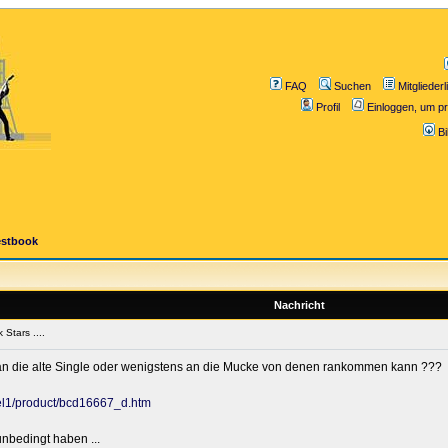
FAQ
Suchen
Mitgliederl
Profil
Einloggen, um pr
B
estbook
Nachricht
Stars ....
h an die alte Single oder wenigstens an die Mucke von denen rankommen kann ???
bel1/product/bcd16667_d.htm
unbedingt haben ...