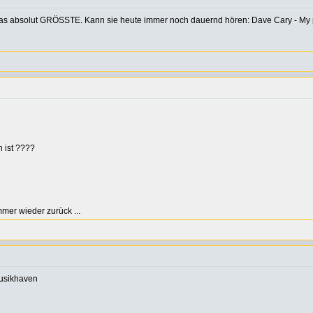
te das absolut GRÖSSTE. Kann sie heute immer noch dauernd hören: Dave Cary - My poo
 ist ????
er wieder zurück ...
musikhaven