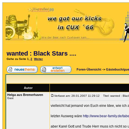
wanted : Black Stars ....
Gehe zu Seite
1
,
2
Weiter
Foren-Übersicht
->
Gästebuch/gu
Autor
Helga aus Bremerhaven
Verfasst am: 28.01.2007 11:29:12
Titel: wanted : Black 
Gast
vielleicht hat jemand von Euch eine Idee, wie ic
letzter Ausweg wäre
http://www.bear-family.de/ta
aber Karel Gott und Trude Herr muss ich nicht so 