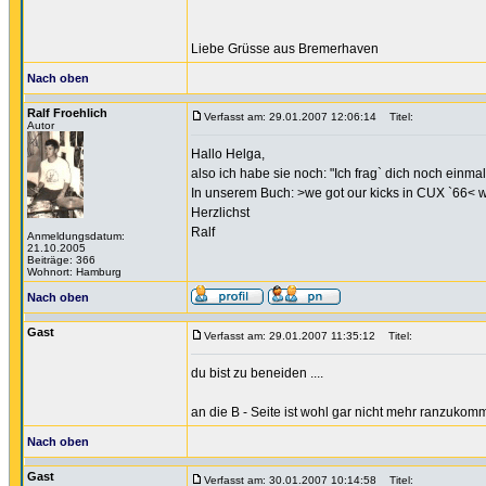
Liebe Grüsse aus Bremerhaven
Nach oben
Ralf Froehlich
Verfasst am: 29.01.2007 12:06:14
Titel:
Autor
Hallo Helga,
also ich habe sie noch: "Ich frag` dich noch einm
In unserem Buch: >we got our kicks in CUX `66< we
Herzlichst
Ralf
Anmeldungsdatum:
21.10.2005
Beiträge: 366
Wohnort: Hamburg
Nach oben
Gast
Verfasst am: 29.01.2007 11:35:12
Titel:
du bist zu beneiden ....
an die B - Seite ist wohl gar nicht mehr ranzukomm
Nach oben
Gast
Verfasst am: 30.01.2007 10:14:58
Titel: