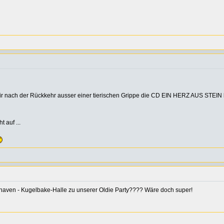
ir nach der Rückkehr ausser einer tierischen Grippe die CD EIN HERZ AUS STEIN be
 auf ...
aven - Kugelbake-Halle zu unserer Oldie Party???? Wäre doch super!