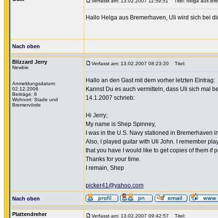
Verfasst am: 13.02.2007 11:59:51
Titel: helga aus Br
Hallo Helga aus Bremerhaven, Uli wird sich bei di
Nach oben
Blizzard Jerry
Verfasst am: 13.02.2007 08:23:20
Titel:
Newbie
Hallo an den Gast mit dem vorher letzten Eintrag:
Anmeldungsdatum:
Kannst Du es auch vermitteln, dass Uli sich mal b
02.12.2006
Beiträge: 8
14.1.2007 schrieb:
Wohnort: Stade und
Bremervörde
Hi Jerry;
My name is Shep Spinney,
I was in the U.S. Navy stationed in Bremerhaven in
Also, I played guitar with Uli John. I remember pla
that you have I would like to get copies of them if p
Thanks for your time.
I remain, Shep
picker41@yahoo.com
Nach oben
Plattendreher
Verfasst am: 13.02.2007 09:42:57
Titel: