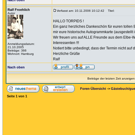
Nach oben
Ralf Froehlich
Verfasst am: 10.11.2006 10:12:42
Titel:
Autor
HALLO TORPIDS !
Ein ganz herzliches Dankeschön für euren tollen B
mir eure historische Autogrammkarte (ausgestellt i
Wir freuen uns auf ALLE Freunde aus dem Elbe-W
Interessenten !!!
Anmeldungsdatum:
21.10.2005
Notiert bitte unbedingt, dass der Termin nicht auf
Beiträge: 366
Herzliche Grüße
Wohnort: Hamburg
Ralf
Nach oben
Beiträge der letzten Zeit anzeigen
Foren-Übersicht
->
Gästebuch/gu
Seite
1
von
1