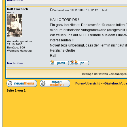
Nach oben
Ralf Froehlich
Verfasst am: 10.11.2006 10:12:42
Titel:
Autor
HALLO TORPIDS !
Ein ganz herzliches Dankeschön für euren tollen B
mir eure historische Autogrammkarte (ausgestellt i
Wir freuen uns auf ALLE Freunde aus dem Elbe-W
Interessenten !!!
Anmeldungsdatum:
21.10.2005
Notiert bitte unbedingt, dass der Termin nicht auf
Beiträge: 366
Herzliche Grüße
Wohnort: Hamburg
Ralf
Nach oben
Beiträge der letzten Zeit anzeigen
Foren-Übersicht
->
Gästebuch/gu
Seite
1
von
1