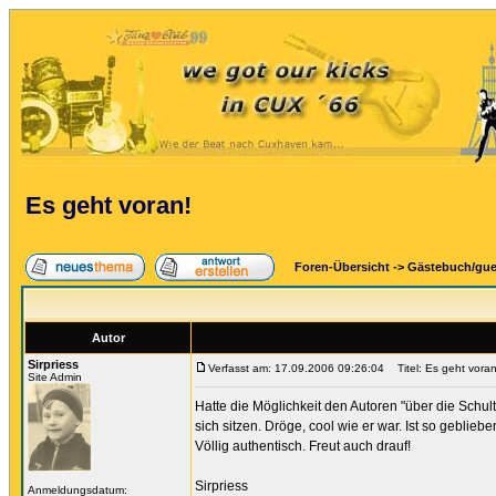
Es geht voran!
Foren-Übersicht
->
Gästebuch/gu
Autor
Sirpriess
Verfasst am: 17.09.2006 09:26:04
Titel: Es geht voran
Site Admin
Hatte die Möglichkeit den Autoren "über die Schult
sich sitzen. Dröge, cool wie er war. Ist so geblie
Völlig authentisch. Freut auch drauf!
Sirpriess
Anmeldungsdatum: