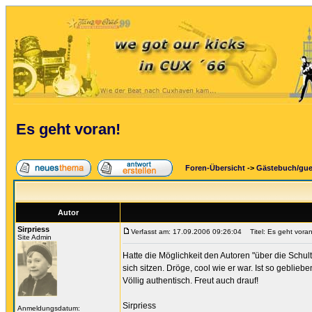
Es geht voran!
Foren-Übersicht
->
Gästebuch/gu
Autor
Sirpriess
Verfasst am: 17.09.2006 09:26:04
Titel: Es geht voran
Site Admin
Hatte die Möglichkeit den Autoren "über die Schult
sich sitzen. Dröge, cool wie er war. Ist so geblie
Völlig authentisch. Freut auch drauf!
Sirpriess
Anmeldungsdatum: