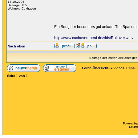
14.10.2005
Beiträge: 135
Wohnort: Cuxhaven
Ein Song der besonders gut ankam. The Spacemen
http://www.cuxhaven-beat.de/vids/Rollover.wmv
Nach oben
Beiträge der letzten Zeit anzeigen
Foren-Übersicht
->
Videos, Clips 
Seite
1
von
1
Powered by
Deutsc