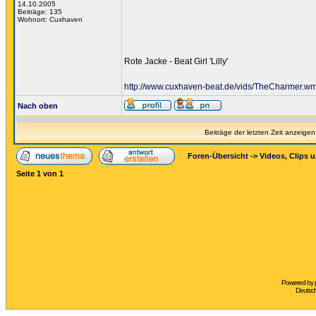
14.10.2005
Beiträge: 135
Wohnort: Cuxhaven
Rote Jacke - Beat Girl 'Lilly'
http://www.cuxhaven-beat.de/vids/TheCharmer.w
Nach oben
Beiträge der letzten Zeit anzeigen
Foren-Übersicht
->
Videos, Clips 
Seite
1
von
1
Powered by
Deutsc