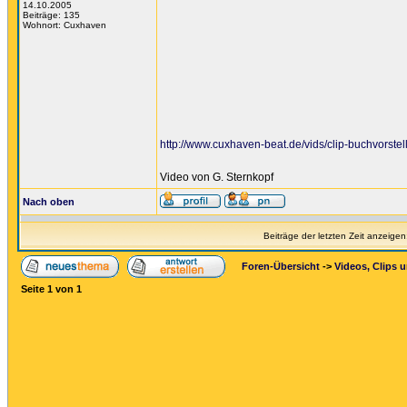
14.10.2005
Beiträge: 135
Wohnort: Cuxhaven
http://www.cuxhaven-beat.de/vids/clip-buchvorste
Video von G. Sternkopf
Nach oben
Beiträge der letzten Zeit anzeigen
Foren-Übersicht
->
Videos, Clips 
Seite
1
von
1