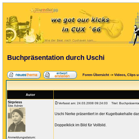
Buchpräsentation durch Uschi
Foren-Übersicht
->
Videos, Clips 
Autor
Sirpriess
Verfasst am: 24.03.2008 09:24:03
Titel: Buchpräsenta
Site Admin
Uschi Nerke präsentiert in der Kugelbakehalle das
Doppelklick im Bild für Vollbild.
Anmeldungsdatum: