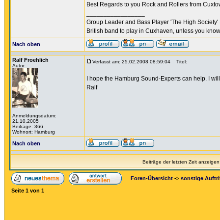
Best Regards to you Rock and Rollers from Cux
_________________
Group Leader and Bass Player 'The High Society' 
British band to play in Cuxhaven, unless you know
Nach oben
Ralf Froehlich
Verfasst am: 25.02.2008 08:59:04
Titel:
Autor
I hope the Hamburg Sound-Experts can help. I will 
Ralf
Anmeldungsdatum:
21.10.2005
Beiträge: 366
Wohnort: Hamburg
Nach oben
Beiträge der letzten Zeit anzeigen
Foren-Übersicht
->
sonstige Auftri
Seite
1
von
1