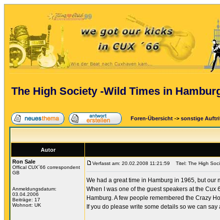
The High Society -Wild Times in Hambur
Foren-Übersicht
->
sonstige Auftri
Autor
Ron Sale
Verfasst am: 20.02.2008 11:21:59
Titel: The High Soci
Offical CUX´66 correspondent
GB
We had a great time in Hamburg in 1965, but our 
When I was one of the guest speakers at the Cux 
Anmeldungsdatum:
03.04.2006
Hamburg. A few people remembered the Crazy Hors
Beiträge: 17
Wohnort: UK
If you do please write some details so we can say 