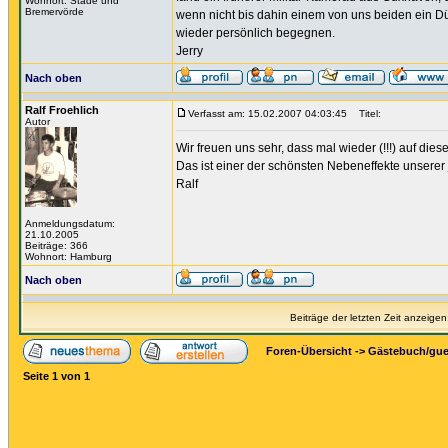
Wohnort: Stade und
Bremervörde
wenn nicht bis dahin einem von uns beiden ein Dü
wieder persönlich begegnen.
Jerry
Nach oben
Ralf Froehlich
Verfasst am: 15.02.2007 04:03:45
Titel:
Autor
Wir freuen uns sehr, dass mal wieder (!!!) auf di
Das ist einer der schönsten Nebeneffekte unserer
Ralf
Anmeldungsdatum:
21.10.2005
Beiträge: 366
Wohnort: Hamburg
Nach oben
Beiträge der letzten Zeit anzeigen
Foren-Übersicht
->
Gästebuch/gu
Seite
1
von
1