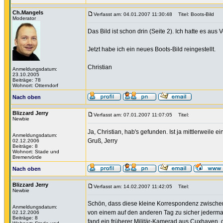
Ch.Mangels
Verfasst am: 04.01.2007 11:30:48
Titel: Boots-Bild
Moderator
Das Bild ist schon drin (Seite 2). Ich hatte es a
Jetzt habe ich ein neues Boots-Bild reingestellt.
Christian
Anmeldungsdatum:
23.10.2005
Beiträge: 78
Wohnort: Otterndorf
Nach oben
Blizzard Jerry
Verfasst am: 07.01.2007 11:07:05
Titel:
Newbie
Ja, Christian, hab's gefunden. Ist ja mittlerweile
Anmeldungsdatum:
Gruß, Jerry
02.12.2006
Beiträge: 8
Wohnort: Stade und
Bremervörde
Nach oben
Blizzard Jerry
Verfasst am: 14.02.2007 11:42:05
Titel:
Newbie
Schön, dass diese kleine Korrespondenz zwischen
Anmeldungsdatum:
von einem auf den anderen Tag zu sicher jedermann
02.12.2006
Beiträge: 8
fand ein früherer Militär-Kamerad aus Cuxhaven, 