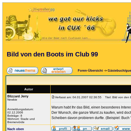
Bild von den Boots im Club 99
Foren-Übersicht
->
Gästebuch/gu
Autor
Blizzard Jerry
Verfasst am: 04.01.2007 02:36:55
Titel: Bild von den 
Newbie
Warum habt Ihr das Bild, einen besonderes Intere
Anmeldungsdatum:
Der Wunsch, die ganze Wurst zu kaufen, wird doch
02.12.2006
Beiträge: 8
Scheiben davon probieren durfte. (Beispiel: Buch "
Wohnort: Stade und
Bremervörde
Nach oben