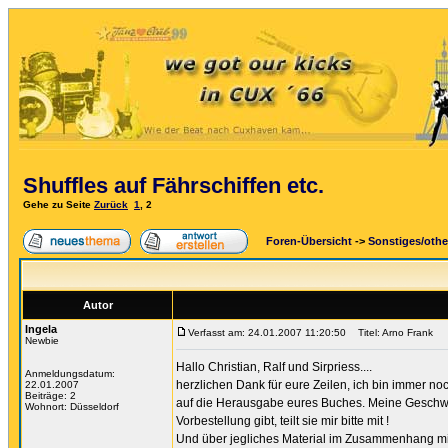
Shuffles auf Fährschiffen etc.
Gehe zu Seite
Zurück
1
,
2
Foren-Übersicht
->
Sonstiges/othe
Autor
Ingela
Verfasst am: 24.01.2007 11:20:50
Titel: Arno Frank
Newbie
Hallo Christian, Ralf und Sirpriess....
Anmeldungsdatum:
herzlichen Dank für eure Zeilen, ich bin immer no
22.01.2007
Beiträge: 2
auf die Herausgabe eures Buches. Meine Geschwis
Wohnort: Düsseldorf
Vorbestellung gibt, teilt sie mir bitte mit !
Und über jegliches Material im Zusammenhang mit 