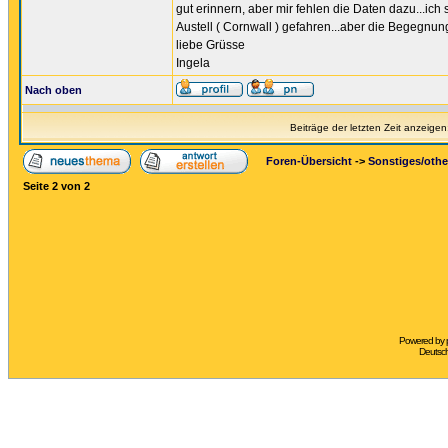
gut erinnern, aber mir fehlen die Daten dazu...ich
Austell ( Cornwall ) gefahren...aber die Begegnu
liebe Grüsse
Ingela
Nach oben
Beiträge der letzten Zeit anzeigen
Foren-Übersicht
->
Sonstiges/othe
Seite
2
von
2
Powered by
Deutsc