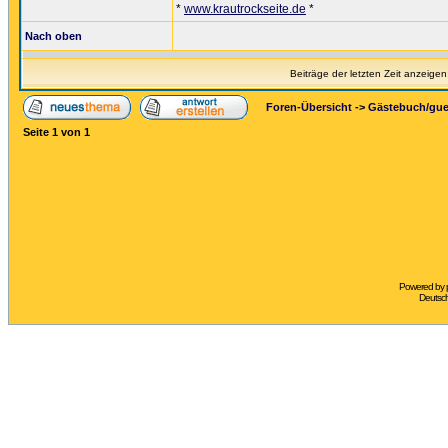
*
www.krautrockseite.de
*
Nach oben
Beiträge der letzten Zeit anzeigen
Foren-Übersicht
->
Gästebuch/gu
Seite
1
von
1
Powered by
Deutsc