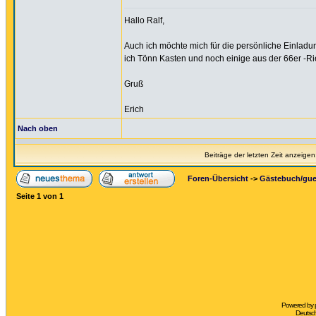
Hallo Ralf,
Auch ich möchte mich für die persönliche Einladu
ich Tönn Kasten und noch einige aus der 66er -Ri
Gruß
Erich
Nach oben
Beiträge der letzten Zeit anzeigen
Foren-Übersicht
->
Gästebuch/gu
Seite
1
von
1
Powered by
Deutsc