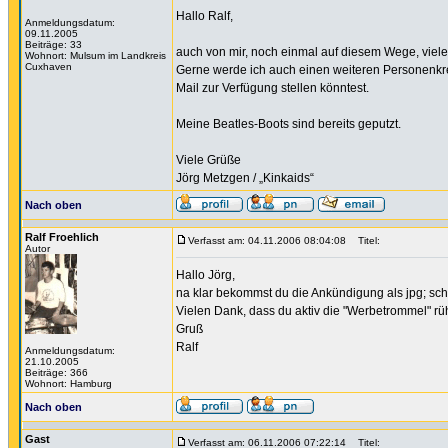
Hallo Ralf,
Anmeldungsdatum:
09.11.2005
Beiträge: 33
auch von mir, noch einmal auf diesem Wege, viele
Wohnort: Mulsum im Landkreis
Cuxhaven
Gerne werde ich auch einen weiteren Personenkrei
Mail zur Verfügung stellen könntest.
Meine Beatles-Boots sind bereits geputzt.
Viele Grüße
Jörg Metzgen / „Kinkaids“
Nach oben
Ralf Froehlich
Verfasst am: 04.11.2006 08:04:08
Titel:
Autor
Hallo Jörg,
na klar bekommst du die Ankündigung als jpg; schi
Vielen Dank, dass du aktiv die "Werbetrommel" rührst
Gruß
Ralf
Anmeldungsdatum:
21.10.2005
Beiträge: 366
Wohnort: Hamburg
Nach oben
Gast
Verfasst am: 06.11.2006 07:22:14
Titel: