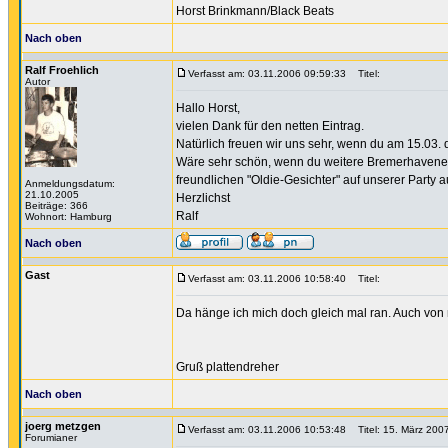
Horst Brinkmann/Black Beats
Nach oben
Ralf Froehlich
Verfasst am: 03.11.2006 09:59:33
Titel:
Autor
Hallo Horst,
vielen Dank für den netten Eintrag.
Natürlich freuen wir uns sehr, wenn du am 15.03. da
Wäre sehr schön, wenn du weitere Bremerhavener a
freundlichen "Oldie-Gesichter" auf unserer Party 
Anmeldungsdatum:
21.10.2005
Herzlichst
Beiträge: 366
Ralf
Wohnort: Hamburg
Nach oben
Gast
Verfasst am: 03.11.2006 10:58:40
Titel:
Da hänge ich mich doch gleich mal ran. Auch von mi
Gruß plattendreher
Nach oben
joerg metzgen
Verfasst am: 03.11.2006 10:53:48
Titel: 15. März 200
Forumianer