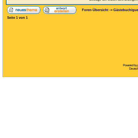
Foren-Übersicht
->
Gästebuch/gu
Seite
1
von
1
Powered by
Deutsc