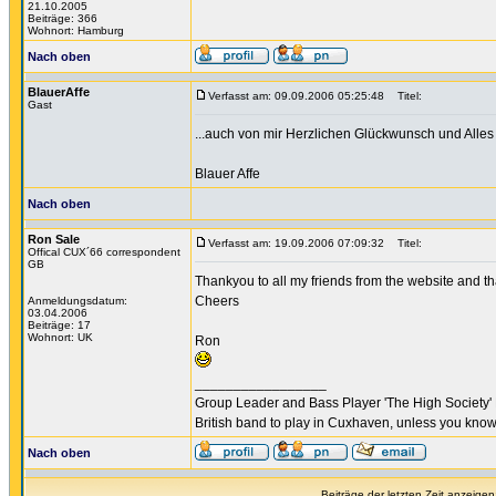
21.10.2005
Beiträge: 366
Wohnort: Hamburg
Nach oben
BlauerAffe
Verfasst am: 09.09.2006 05:25:48
Titel:
Gast
...auch von mir Herzlichen Glückwunsch und Alles
Blauer Affe
Nach oben
Ron Sale
Verfasst am: 19.09.2006 07:09:32
Titel:
Offical CUX´66 correspondent
GB
Thankyou to all my friends from the website and th
Cheers
Anmeldungsdatum:
03.04.2006
Beiträge: 17
Wohnort: UK
Ron
_________________
Group Leader and Bass Player 'The High Society' 
British band to play in Cuxhaven, unless you know
Nach oben
Beiträge der letzten Zeit anzeigen