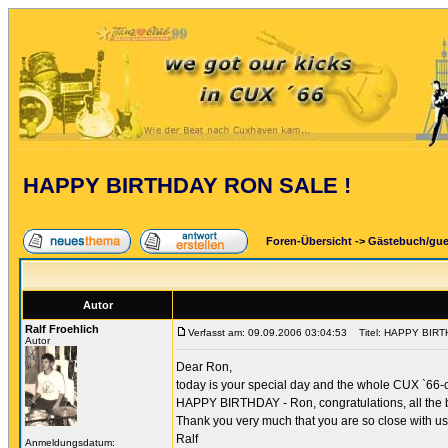
HAPPY BIRTHDAY RON SALE !
Foren-Übersicht
->
Gästebuch/gu
Autor
Ralf Froehlich
Verfasst am: 09.09.2006 03:04:53
Titel: HAPPY BIRT
Autor
Dear Ron,
today is your special day and the whole CUX `66-
HAPPY BIRTHDAY - Ron, congratulations, all the 
Thank you very much that you are so close with us
Ralf
Anmeldungsdatum: