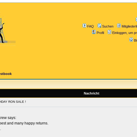
FAQ
Suchen
Mitgliederl
Profil
Einloggen, um pr
B
estbook
Nachricht
HDAY RON SALE !
crew says:
best and many happy returns.
.