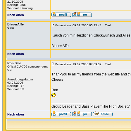
21.10.2005
Beiträge: 366
Wohnort: Hamburg
Nach oben
BlauerAffe
Verfasst am: 09.09.2006 05:25:48
Titel:
Gast
...auch von mir Herzlichen Glückwunsch und Alles
Blauer Affe
Nach oben
Ron Sale
Verfasst am: 19.09.2006 07:09:32
Titel:
Offical CUX´66 correspondent
GB
Thankyou to all my friends from the website and th
Cheers
Anmeldungsdatum:
03.04.2006
Beiträge: 17
Wohnort: UK
Ron
_________________
Group Leader and Bass Player 'The High Society' 
Nach oben