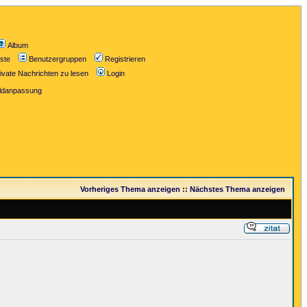
Album
iste
Benutzergruppen
Registrieren
ivate Nachrichten zu lesen
Login
ildanpassung
Vorheriges Thema anzeigen
::
Nächstes Thema anzeigen