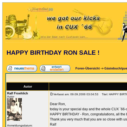
HAPPY BIRTHDAY RON SALE !
Foren-Übersicht
->
Gästebuch/gu
Autor
Ralf Froehlich
Verfasst am: 09.09.2006 03:04:53
Titel: HAPPY BIRT
Autor
Dear Ron,
today is your special day and the whole CUX `66-
HAPPY BIRTHDAY - Ron, congratulations, all the 
Thank you very much that you are so close with us
Ralf
Anmeldungsdatum: