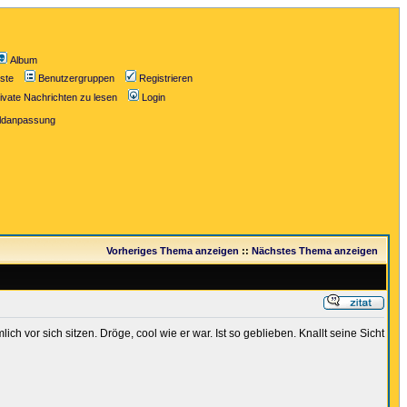
Album
iste
Benutzergruppen
Registrieren
ivate Nachrichten zu lesen
Login
ildanpassung
Vorheriges Thema anzeigen
::
Nächstes Thema anzeigen
ich vor sich sitzen. Dröge, cool wie er war. Ist so geblieben. Knallt seine Sicht