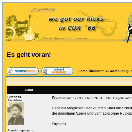
Es geht voran!
Foren-Übersicht
->
Gästebuch/gu
Autor
Sirpriess
Verfasst am: 17.09.2006 09:26:04
Titel: Es geht voran
Site Admin
Hatte die Möglichkeit den Autoren "über die Schulte
der damaligen Szene und Schnacks ohne Rücksicht 
Sirpriess
Anmeldungsdatum: