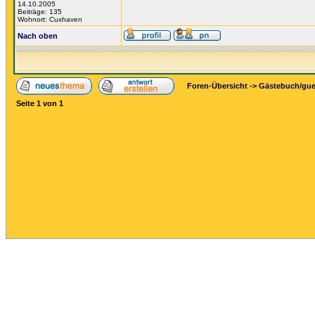
14.10.2005
Beiträge: 135
Wohnort: Cuxhaven
Nach oben
Foren-Übersicht
->
Gästebuch/gu
Seite
1
von
1