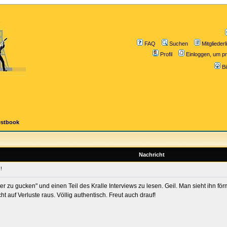
FAQ
Suchen
Mitgliederl
Profil
Einloggen, um pr
B
estbook
Nachricht
!
r zu gucken" und einen Teil des Kralle Interviews zu lesen. Geil. Man sieht ihn förml
auf Verluste raus. Völlig authentisch. Freut auch drauf!