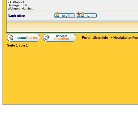
21.10.2005
Beiträge: 366
Wohnort: Hamburg
Nach oben
Foren-Übersicht
->
Neuigkeiten/n
Seite
1
von
1