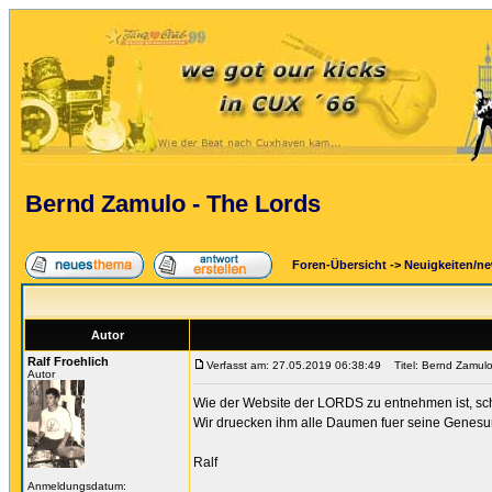
Bernd Zamulo - The Lords
Foren-Übersicht
->
Neuigkeiten/n
Autor
Ralf Froehlich
Verfasst am: 27.05.2019 06:38:49
Titel: Bernd Zamulo
Autor
Wie der Website der LORDS zu entnehmen ist, sc
Wir druecken ihm alle Daumen fuer seine Genesung
Ralf
Anmeldungsdatum: