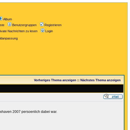
Album
iste
Benutzergruppen
Registrieren
ivate Nachrichten zu lesen
Login
ildanpassung
Vorheriges Thema anzeigen
::
Nächstes Thema anzeigen
uxhaven 2007 persoenlich dabei war.