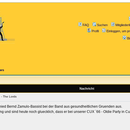
FAQ
Suchen
Mitgliederl
Profil
Einloggen, um pr
B
ews
Nachricht
 - The Lords
hied Bernd Zamulo-Bassist bei der Band aus gesundheitlichen Gruenden aus.
 und sind heute noch gluecklich, dass er bei unserer CUX `66 - Oldie Party in C