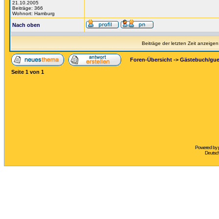
21.10.2005
Beiträge: 366
Wohnort: Hamburg
Nach oben
Beiträge der letzten Zeit anzeigen
Foren-Übersicht
->
Gästebuch/gu
Seite
1
von
1
Powered by
Deutsc