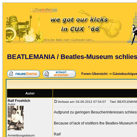
BEATLEMANIA / Beatles-Museum schliesst
Foren-Übersicht
->
Gästebuch/gu
Autor
Ralf Froehlich
Verfasst am: 04.06.2012 07:54:07
Titel: BEATLEMANIA 
Autor
Aufgrund zu geringen Besucherinteresses schlie
Because of lack of visititors the Beatles-Museum 
Ralf
Anmeldungsdatum: