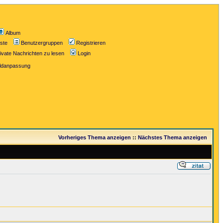
Album
iste
Benutzergruppen
Registrieren
ivate Nachrichten zu lesen
Login
ildanpassung
Vorheriges Thema anzeigen
::
Nächstes Thema anzeigen