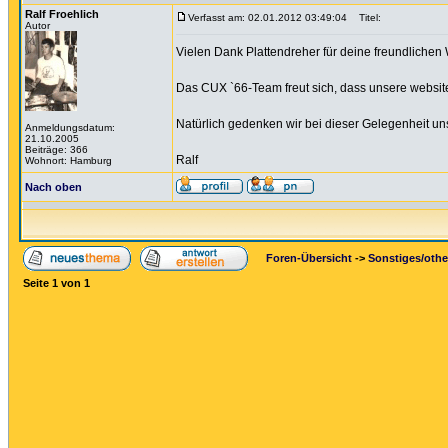
Ralf Froehlich
Verfasst am: 02.01.2012 03:49:04
Titel:
Autor
Vielen Dank Plattendreher für deine freundlichen
Das CUX `66-Team freut sich, dass unsere website
Natürlich gedenken wir bei dieser Gelegenheit unse
Anmeldungsdatum:
21.10.2005
Beiträge: 366
Ralf
Wohnort: Hamburg
Nach oben
Foren-Übersicht
->
Sonstiges/othe
Seite
1
von
1