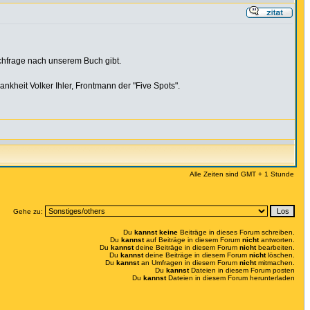
chfrage nach unserem Buch gibt.
ankheit Volker Ihler, Frontmann der "Five Spots".
Alle Zeiten sind GMT + 1 Stunde
Gehe zu:
Du
kannst keine
Beiträge in dieses Forum schreiben.
Du
kannst
auf Beiträge in diesem Forum
nicht
antworten.
Du
kannst
deine Beiträge in diesem Forum
nicht
bearbeiten.
Du
kannst
deine Beiträge in diesem Forum
nicht
löschen.
Du
kannst
an Umfragen in diesem Forum
nicht
mitmachen.
Du
kannst
Dateien in diesem Forum posten
Du
kannst
Dateien in diesem Forum herunterladen