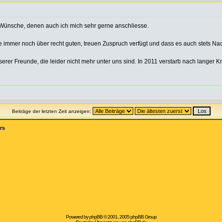
 Wünsche, denen auch ich mich sehr gerne anschliesse.
 immer noch über recht guten, treuen Zuspruch verfügt und dass es auch stets Na
rer Freunde, die leider nicht mehr unter uns sind. In 2011 verstarb nach langer Kr
Beiträge der letzten Zeit anzeigen:
rs
Powered by
phpBB
© 2001, 2005 phpBB Group