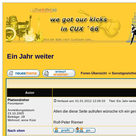
Ein Jahr weiter
Foren-Übersicht
->
Sonstiges/othe
Autor
Plattendreher
Verfasst am: 01.01.2012 12:06:33
Titel: Ein Jahr weite
Forumianer
Anmeldungsdatum:
Allen die diese Seite aufrufen wünsche ich ein g
23.10.2005
Beiträge: 28
Wohnort: anne Küst
Rolf-Peter Riemer
Nach oben