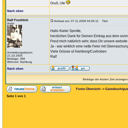
Gruß, Ute
Nach oben
Ralf Froehlich
Verfasst am: 07.11.2009 04:00:11
Titel:
Autor
Hallo Kieler Sprotte,
herzlichen Dank für Deinen Eintrag aus dem sonni
Freut mich natürlich sehr, dass Dir unsere website 
Ja - war wirklich eine nette Feier mit Überraschu
Viele Grüsse ut Hamborg/Cuxhoben
Anmeldungsdatum:
21.10.2005
Ralf
Beiträge: 366
Wohnort: Hamburg
Nach oben
Beiträge der letzten Zeit anzeigen
Foren-Übersicht
->
Gästebuch/gu
Seite
1
von
1