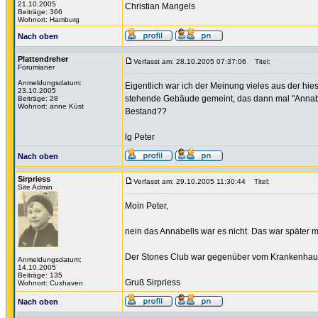
21.10.2005
Christian Mangels
Beiträge: 366
Wohnort: Hamburg
Nach oben
Plattendreher
Verfasst am: 28.10.2005 07:37:06
Titel:
Forumianer
Anmeldungsdatum:
Eigentlich war ich der Meinung vieles aus der hie
23.10.2005
stehende Gebäude gemeint, das dann mal "Annabel
Beiträge: 28
Wohnort: anne Küst
Bestand??
lg Peter
Nach oben
Sirpriess
Verfasst am: 29.10.2005 11:30:44
Titel:
Site Admin
Moin Peter,
nein das Annabells war es nicht. Das war später m
Der Stones Club war gegenüber vom Krankenhaus. 
Anmeldungsdatum:
14.10.2005
Beiträge: 135
Gruß Sirpriess
Wohnort: Cuxhaven
Nach oben