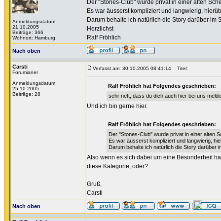
Der "Stones-Club" wurde privat in einer alten Sch
Es war äusserst kompliziert und langwierig, hier
Darum behalte ich natürlich die Story darüber im 
Anmeldungsdatum:
21.10.2005
Herzlichst
Beiträge: 366
Ralf Fröhlich
Wohnort: Hamburg
Nach oben
Carsti
Verfasst am: 30.10.2005 08:41:14
Titel:
Forumianer
Anmeldungsdatum:
Ralf Fröhlich hat Folgendes geschrieben:
25.10.2005
Beiträge: 28
sehr nett, dass du dich auch hier bei uns meld
Und ich bin gerne hier.
Ralf Fröhlich hat Folgendes geschrieben:
Der "Stones-Club" wurde privat in einer alten 
Es war äusserst kompliziert und langwierig, h
Darum behalte ich natürlich die Story darüber 
Also wenn es sich dabei um eine Besonderheit hand
diese Kategorie, oder?
Gruß,
Carsti
Nach oben