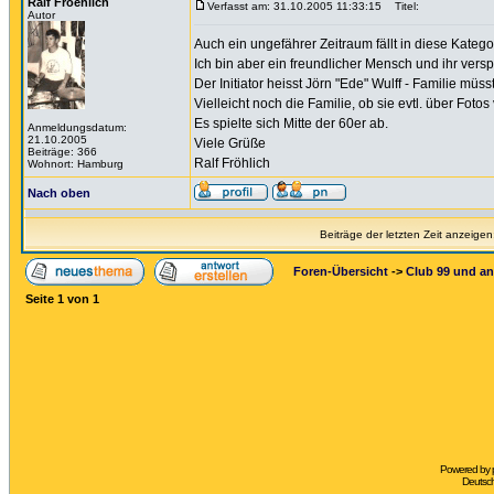
Ralf Froehlich
Verfasst am: 31.10.2005 11:33:15
Titel:
Autor
Auch ein ungefährer Zeitraum fällt in diese Kategor
Ich bin aber ein freundlicher Mensch und ihr vers
Der Initiator heisst Jörn "Ede" Wulff - Familie m
Vielleicht noch die Familie, ob sie evtl. über Fotos 
Es spielte sich Mitte der 60er ab.
Anmeldungsdatum:
21.10.2005
Viele Grüße
Beiträge: 366
Ralf Fröhlich
Wohnort: Hamburg
Nach oben
Beiträge der letzten Zeit anzeigen
Foren-Übersicht
->
Club 99 und an
Seite
1
von
1
Powered by
Deutsc