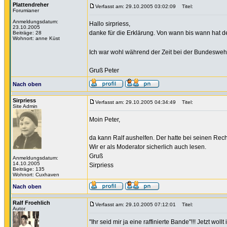
Plattendreher
Verfasst am: 29.10.2005 03:02:09
Titel:
Forumianer
Anmeldungsdatum:
Hallo sirpriess,
23.10.2005
danke für die Erklärung. Von wann bis wann hat de
Beiträge: 28
Wohnort: anne Küst
Ich war wohl während der Zeit bei der Bundeswe
Gruß Peter
Nach oben
Sirpriess
Verfasst am: 29.10.2005 04:34:49
Titel:
Site Admin
Moin Peter,
da kann Ralf aushelfen. Der hatte bei seinen Re
Wir er als Moderator sicherlich auch lesen.
Gruß
Anmeldungsdatum:
14.10.2005
Sirpriess
Beiträge: 135
Wohnort: Cuxhaven
Nach oben
Ralf Froehlich
Verfasst am: 29.10.2005 07:12:01
Titel:
Autor
"Ihr seid mir ja eine raffinierte Bande"!!! Jetzt w