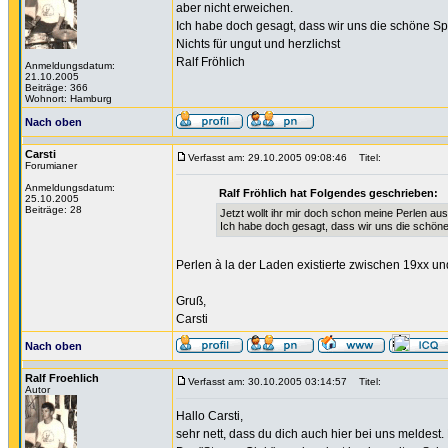
aber nicht erweichen.
Ich habe doch gesagt, dass wir uns die schöne S
Nichts für ungut und herzlichst
Ralf Fröhlich
Anmeldungsdatum:
21.10.2005
Beiträge: 366
Wohnort: Hamburg
Nach oben
Carsti
Verfasst am: 29.10.2005 09:08:46
Titel:
Forumianer
Anmeldungsdatum:
Ralf Fröhlich hat Folgendes geschrieben:
25.10.2005
Beiträge: 28
Jetzt wollt ihr mir doch schon meine Perlen au
Ich habe doch gesagt, dass wir uns die schön
Perlen à la der Laden existierte zwischen 19xx und
Gruß,
Carsti
Nach oben
Ralf Froehlich
Verfasst am: 30.10.2005 03:14:57
Titel:
Autor
Hallo Carsti,
sehr nett, dass du dich auch hier bei uns meldest.