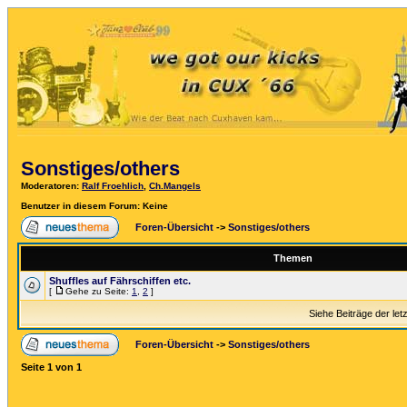
Sonstiges/others
Moderatoren
:
Ralf Froehlich
,
Ch.Mangels
Benutzer in diesem Forum: Keine
Foren-Übersicht
->
Sonstiges/others
Themen
Shuffles auf Fährschiffen etc.
[
Gehe zu Seite:
1
,
2
]
Siehe Beiträge der let
Foren-Übersicht
->
Sonstiges/others
Seite
1
von
1