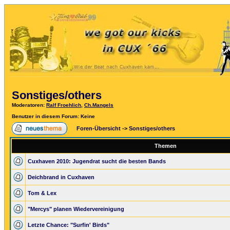
Sonstiges/others
Moderatoren
:
Ralf Froehlich
,
Ch.Mangels
Benutzer in diesem Forum: Keine
Foren-Übersicht
->
Sonstiges/others
Themen
Cuxhaven 2010: Jugendrat sucht die besten Bands
Deichbrand in Cuxhaven
Tom & Lex
"Mercys" planen Wiedervereinigung
Letzte Chance: "Surfin' Birds"