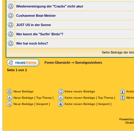
Wiedervereinigung der "Cracks" nicht akut
Cuxhavener Beat-Meister
JUST US in der Sonne
Wer kennt die "Surfin' Birds"?
Wer hat noch Infos?
Siehe Beiträge der let
Foren-Übersicht
->
Sonstiges/others
Seite
1
von
1
Neue Beiträge
Keine neuen Beiträge
Ankü
Neue Beiträge [ Top-Thema ]
Keine neuen Beiträge [ Top-Thema ]
Wicht
Neue Beiträge [ Gesperrt ]
Keine neuen Beiträge [ Gesperrt ]
Powered by
Deutsc