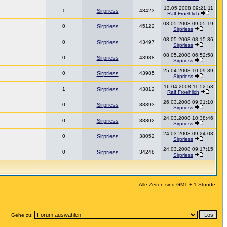
13.05.2008 09:21:11
1
Sirpriess
48423
Ralf Froehlich
08.05.2008 09:05:19
0
Sirpriess
45122
Sirpriess
08.05.2008 08:15:36
0
Sirpriess
43497
Sirpriess
08.05.2008 06:52:58
0
Sirpriess
43988
Sirpriess
25.04.2008 10:09:39
0
Sirpriess
43985
Sirpriess
16.04.2008 11:52:53
1
Sirpriess
43812
Ralf Froehlich
26.03.2008 09:21:10
0
Sirpriess
38393
Sirpriess
24.03.2008 10:38:46
0
Sirpriess
38802
Sirpriess
24.03.2008 09:24:03
0
Sirpriess
38052
Sirpriess
24.03.2008 09:17:15
0
Sirpriess
34248
Sirpriess
Alle Zeiten sind GMT + 1 Stunde
Gehe zu: