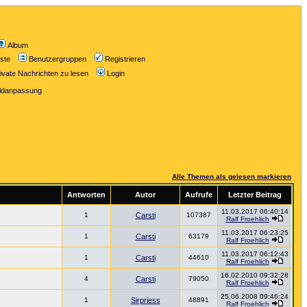
Album
iste
Benutzergruppen
Registrieren
ivate Nachrichten zu lesen
Login
ildanpassung
Alle Themen als gelesen markieren
Antworten
Autor
Aufrufe
Letzter Beitrag
11.03.2017 06:40:14
1
Carsti
107387
Ralf Froehlich
11.03.2017 06:23:25
1
Carsti
63179
Ralf Froehlich
11.03.2017 06:12:43
1
Carsti
44610
Ralf Froehlich
16.02.2010 09:32:28
4
Carsti
79050
Ralf Froehlich
25.06.2008 09:46:24
1
Sirpriess
48891
Ralf Froehlich