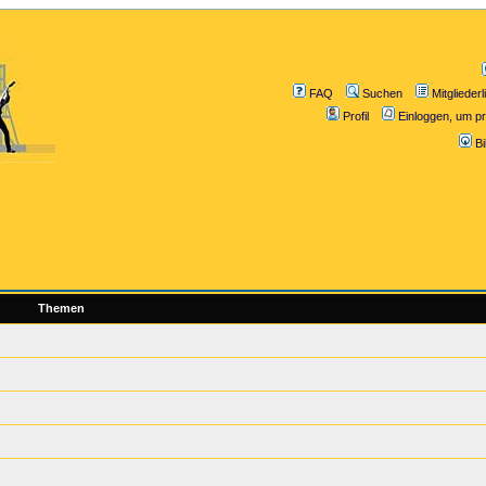
FAQ
Suchen
Mitgliederl
Profil
Einloggen, um pr
B
Themen