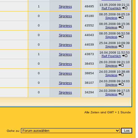
13.05.2008 09:21:11
1
Sirpriess
48495
Ralf Froehlich
08.05.2008 09:05:19
0
Sirpriess
45180
Sirpriess
08.05.2008 08:15:36
0
Sirpriess
43552
Sirpriess
08.05.2008 06:52:58
0
Sirpriess
44043
Sirpriess
25.04.2008 10:09:39
0
Sirpriess
44039
Sirpriess
16.04.2008 11:52:53
1
Sirpriess
43873
Ralf Froehlich
26.03.2008 09:21:10
0
Sirpriess
38453
Sirpriess
24.03.2008 10:38:46
0
Sirpriess
38854
Sirpriess
24.03.2008 09:24:03
0
Sirpriess
38107
Sirpriess
24.03.2008 09:17:15
0
Sirpriess
34294
Sirpriess
Alle Zeiten sind GMT + 1 Stunde
Gehe zu: