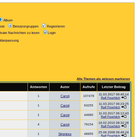
Album
iste
Benutzergruppen
Registrieren
ivate Nachrichten zu lesen
Login
ildanpassung
Alle Themen als gelesen markieren
Antworten
Autor
Aufrufe
Letzter Beitrag
11.03.2017 06:40:14
1
Carsti
107478
Ralf Froehlich
11.03.2017 06:23:25
1
Carsti
63255
Ralf Froehlich
11.03.2017 06:12:43
1
Carsti
44680
Ralf Froehlich
16.02.2010 09:32:28
4
Carsti
79154
Ralf Froehlich
25.06.2008 09:46:24
1
Sirpriess
48955
Ralf Froehlich