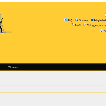
FAQ
Suchen
Mitgliederl
Profil
Einloggen, um pr
B
Themen