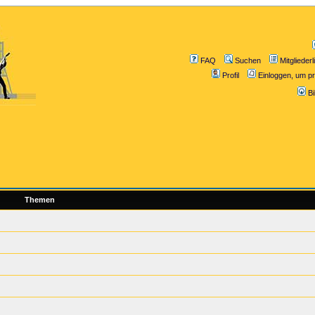
FAQ
Suchen
Mitgliederl
Profil
Einloggen, um pr
B
Themen