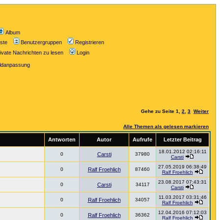
Album
iste
Benutzergruppen
Registrieren
ivate Nachrichten zu lesen
Login
ildanpassung
Gehe zu Seite
1
,
2
,
3
Weiter
Alle Themen als gelesen markieren
Antworten
Autor
Aufrufe
Letzter Beitrag
18.01.2012 02:16:11
0
Carsti
37980
Carsti
27.05.2019 06:38:49
0
Ralf Froehlich
87460
Ralf Froehlich
23.08.2017 07:43:31
0
Carsti
34117
Carsti
11.03.2017 03:31:46
0
Ralf Froehlich
34057
Ralf Froehlich
12.04.2016 07:12:03
0
Ralf Froehlich
36362
Ralf Froehlich