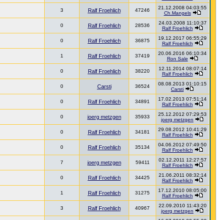
21.12.2008 04:03:55
3
Ralf Froehlich
47246
Ch.Mangels
24.03.2008 11:10:37
0
Ralf Froehlich
28536
Ralf Froehlich
19.12.2017 06:55:29
0
Ralf Froehlich
36875
Ralf Froehlich
20.06.2016 06:10:34
1
Ralf Froehlich
37419
Ron Sale
12.11.2014 08:07:14
0
Ralf Froehlich
38220
Ralf Froehlich
08.08.2013 01:10:15
0
Carsti
36524
Carsti
17.02.2013 07:51:14
0
Ralf Froehlich
34891
Ralf Froehlich
25.12.2012 07:29:53
0
joerg metzgen
35933
joerg metzgen
29.08.2012 10:41:29
0
Ralf Froehlich
34181
Ralf Froehlich
04.06.2012 07:49:50
0
Ralf Froehlich
35134
Ralf Froehlich
02.12.2011 12:27:57
7
joerg metzgen
59411
Ralf Froehlich
21.06.2011 08:32:14
0
Ralf Froehlich
34425
Ralf Froehlich
17.12.2010 08:05:00
1
Ralf Froehlich
31275
Ralf Froehlich
22.09.2010 11:43:20
3
Ralf Froehlich
40967
joerg metzgen