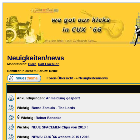
Neuigkeiten/news
Moderatoren
:
Björn
,
Ralf Froehlich
Benutzer in diesem Forum: Keine
Foren-Übersicht
->
Neuigkeiten/news
Ankündigungen:
Anmeldung gesperrt
Wichtig:
Bernd Zamulo - The Lords
Wichtig:
Reiner Benecke
Wichtig:
NEUE SPACEMEN Clips von 2013 !
Wichtig:
NEWS: CUX `66 website 2015 / 2016