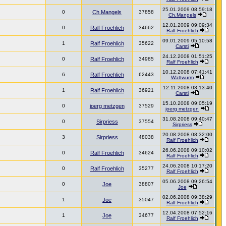
25.01.2009 08:59:18
0
Ch.Mangels
37858
Ch.Mangels
12.01.2009 09:09:34
0
Ralf Froehlich
34662
Ralf Froehlich
09.01.2009 05:10:58
1
Ralf Froehlich
35622
Carsti
24.12.2008 01:51:25
0
Ralf Froehlich
34985
Ralf Froehlich
10.12.2008 07:41:41
6
Ralf Froehlich
62443
Wattwurm
12.11.2008 03:13:40
1
Ralf Froehlich
36921
Carsti
15.10.2008 09:05:19
0
joerg metzgen
37529
joerg metzgen
31.08.2008 09:40:47
0
Sirpriess
37554
Sirpriess
20.08.2008 08:32:00
3
Sirpriess
48038
Ralf Froehlich
26.06.2008 09:10:02
0
Ralf Froehlich
34624
Ralf Froehlich
24.06.2008 10:17:20
0
Ralf Froehlich
35277
Ralf Froehlich
05.06.2008 09:26:54
0
Joe
38807
Joe
02.06.2008 09:38:29
1
Joe
35047
Ralf Froehlich
12.04.2008 07:52:16
1
Joe
34677
Ralf Froehlich