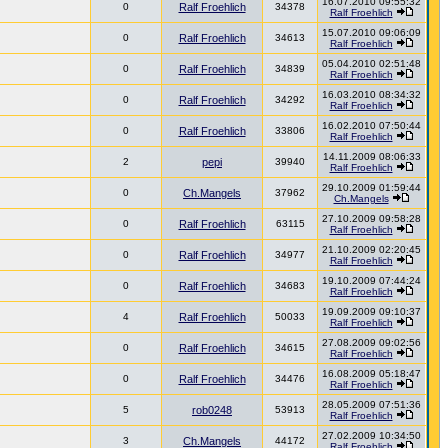
16.07.2010 09:55:32
0
Ralf Froehlich
34378
Ralf Froehlich
15.07.2010 09:06:09
0
Ralf Froehlich
34613
Ralf Froehlich
05.04.2010 02:51:48
0
Ralf Froehlich
34839
Ralf Froehlich
16.03.2010 08:34:32
0
Ralf Froehlich
34292
Ralf Froehlich
16.02.2010 07:50:44
0
Ralf Froehlich
33806
Ralf Froehlich
14.11.2009 08:06:33
2
pepi
39940
Ralf Froehlich
29.10.2009 01:59:44
0
Ch.Mangels
37962
Ch.Mangels
27.10.2009 09:58:28
0
Ralf Froehlich
63115
Ralf Froehlich
21.10.2009 02:20:45
0
Ralf Froehlich
34977
Ralf Froehlich
19.10.2009 07:44:24
0
Ralf Froehlich
34683
Ralf Froehlich
19.09.2009 09:10:37
4
Ralf Froehlich
50033
Ralf Froehlich
27.08.2009 09:02:56
0
Ralf Froehlich
34615
Ralf Froehlich
16.08.2009 05:18:47
0
Ralf Froehlich
34476
Ralf Froehlich
28.05.2009 07:51:36
5
rob0248
53913
Ralf Froehlich
27.02.2009 10:34:50
3
Ch.Mangels
44172
Ralf Froehlich