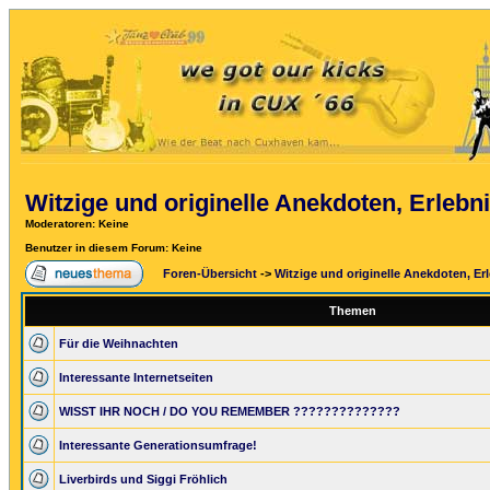
Witzige und originelle Anekdoten, Erlebni
Moderatoren
: Keine
Benutzer in diesem Forum: Keine
Foren-Übersicht
->
Witzige und originelle Anekdoten, Erl
Themen
Für die Weihnachten
Interessante Internetseiten
WISST IHR NOCH / DO YOU REMEMBER ??????????????
Interessante Generationsumfrage!
Liverbirds und Siggi Fröhlich