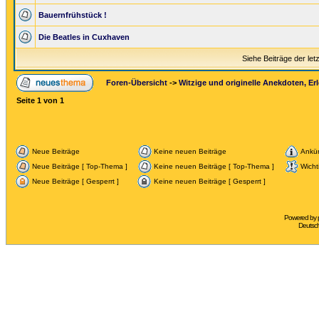
Bauernfrühstück !
Die Beatles in Cuxhaven
Siehe Beiträge der let
Foren-Übersicht
->
Witzige und originelle Anekdoten, Erl
Seite
1
von
1
Neue Beiträge
Keine neuen Beiträge
Ankü
Neue Beiträge [ Top-Thema ]
Keine neuen Beiträge [ Top-Thema ]
Wicht
Neue Beiträge [ Gesperrt ]
Keine neuen Beiträge [ Gesperrt ]
Powered by
Deutsc