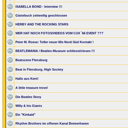
ISABELLA BOND - Interview !!!
Gästebuch zeitweilig geschlossen
HERBY AND THE ROCKING STARS
WER HAT NOCH FOTOS/VIDEOS VOM CUX `66 EVENT ???
Peter M. Roese: Toller neuer 60s Nord-Süd Kontakt !
BEATLEMANIA / Beatles-Museum schliesst/closes !!!
Beatszene Flensburg
Beat in Flensburg, High Society
Hallo aus Kent!
A little treasure trove!
Die Beatles Story
Willy & his Giants
Ein "Kinkaid"
Rhythm Brothers im offenen Kanal Bremerhaven