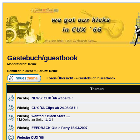
Gästebuch/guestbook
Moderatoren
: Keine
Benutzer in diesem Forum: Keine
Foren-Übersicht
->
Gästebuch/guestbook
Themen
Wichtig:
NEWS: CUX `66 website !
Wichtig:
CUX `66 Clips ab 24.03.08 !!!
Wichtig:
wanted : Black Stars ....
[
Gehe zu Seite:
1
,
2
]
Wichtig:
FEEDBACK Oldie Party 15.03.2007
Website CUX '66