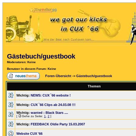
Gästebuch/guestbook
Moderatoren
: Keine
Benutzer in diesem Forum: Keine
Foren-Übersicht
->
Gästebuch/guestbook
Themen
Wichtig:
NEWS: CUX `66 website !
Wichtig:
CUX `66 Clips ab 24.03.08 !!!
Wichtig:
wanted : Black Stars ....
[
Gehe zu Seite:
1
,
2
]
Wichtig:
FEEDBACK Oldie Party 15.03.2007
Website CUX '66