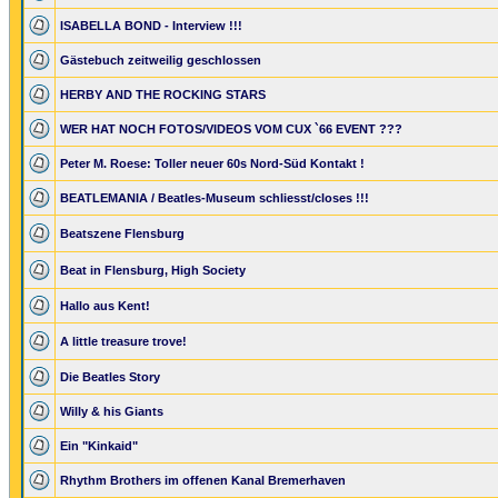
ISABELLA BOND - Interview !!!
Gästebuch zeitweilig geschlossen
HERBY AND THE ROCKING STARS
WER HAT NOCH FOTOS/VIDEOS VOM CUX `66 EVENT ???
Peter M. Roese: Toller neuer 60s Nord-Süd Kontakt !
BEATLEMANIA / Beatles-Museum schliesst/closes !!!
Beatszene Flensburg
Beat in Flensburg, High Society
Hallo aus Kent!
A little treasure trove!
Die Beatles Story
Willy & his Giants
Ein "Kinkaid"
Rhythm Brothers im offenen Kanal Bremerhaven