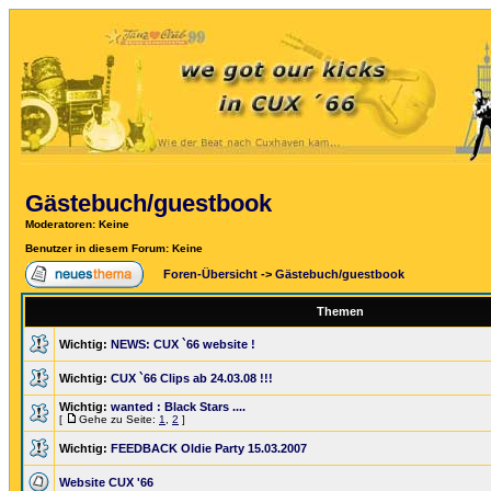
Gästebuch/guestbook
Moderatoren
: Keine
Benutzer in diesem Forum: Keine
Foren-Übersicht
->
Gästebuch/guestbook
Themen
Wichtig:
NEWS: CUX `66 website !
Wichtig:
CUX `66 Clips ab 24.03.08 !!!
Wichtig:
wanted : Black Stars ....
[
Gehe zu Seite:
1
,
2
]
Wichtig:
FEEDBACK Oldie Party 15.03.2007
Website CUX '66