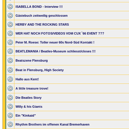
ISABELLA BOND - Interview !!!
Gästebuch zeitweilig geschlossen
HERBY AND THE ROCKING STARS
WER HAT NOCH FOTOS/VIDEOS VOM CUX `66 EVENT ???
Peter M. Roese: Toller neuer 60s Nord-Süd Kontakt !
BEATLEMANIA / Beatles-Museum schliesst/closes !!!
Beatszene Flensburg
Beat in Flensburg, High Society
Hallo aus Kent!
A little treasure trove!
Die Beatles Story
Willy & his Giants
Ein "Kinkaid"
Rhythm Brothers im offenen Kanal Bremerhaven