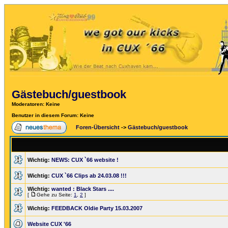
Gästebuch/guestbook
Moderatoren
: Keine
Benutzer in diesem Forum: Keine
Foren-Übersicht
->
Gästebuch/guestbook
Wichtig:
NEWS: CUX `66 website !
Wichtig:
CUX `66 Clips ab 24.03.08 !!!
Wichtig:
wanted : Black Stars ....
[
Gehe zu Seite:
1
,
2
]
Wichtig:
FEEDBACK Oldie Party 15.03.2007
Website CUX '66