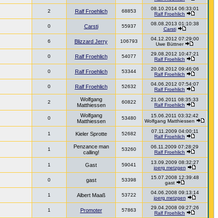
08.10.2014 06:33:01
2
Ralf Froehlich
68853
Ralf Froehlich
08.08.2013 01:10:38
0
Carsti
55937
Carsti
04.12.2012 07:29:00
6
Blizzard Jerry
106793
Uwe Büttner
29.08.2012 10:47:21
0
Ralf Froehlich
54077
Ralf Froehlich
20.08.2012 09:46:06
0
Ralf Froehlich
53344
Ralf Froehlich
04.06.2012 07:54:07
0
Ralf Froehlich
52632
Ralf Froehlich
Wolfgang
21.06.2011 08:35:33
2
60822
Matthiessen
Ralf Froehlich
Wolfgang
15.06.2011 03:32:42
0
53480
Matthiessen
Wolfgang Matthiessen
07.11.2009 04:00:11
1
Kieler Sprotte
52682
Ralf Froehlich
Penzance man
06.11.2009 07:28:29
1
53260
calling!
Ralf Froehlich
13.09.2009 08:32:27
1
Gast
59041
joerg metzgen
15.07.2008 12:39:48
0
gast
53398
gast
04.06.2008 09:13:14
1
Albert Maaß
53722
joerg metzgen
29.04.2008 09:27:26
1
Promoter
57863
Ralf Froehlich