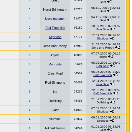
0
Gast
48547
Gast
06.11.2006 07:22:14
5
Horst Brinkmann
75725
Gast
04.11.2006 07:53:08
4
joerg metzgen
71475
Gast
19.09.2006 07:09:32
2
Ralf Froehlich
61180
Ron Sale
17.09.2006 09:26:04
0
Sirpriess
47773
Sirpriess
21.07.2006 04:10:09
0
Jens und Robby
47968
Jens und Robby
07.07.2006 09:50:12
0
kojote
48095
kojote
08.06.2006 10:26:49
0
Ron Sale
55624
Ron Sale
06.06.2006 07:31:22
1
Ernst Kopf
54562
Ralf Froehlich
12.04.2006 10:11:58
1
Rod Simmons
60462
Ron Sale
22.03.2006 09:09:52
1
joe
54232
Ralf Froehlich
21.01.2006 03:41:25
0
Delhiking
48495
Delhiking
07.01.2006 12:24:51
1
Gast
54000
Sirpriess
06.01.2006 08:56:13
4
Stummel
72837
Sirpriess
01.01.2006 06:25:08
1
NikolaChohan
54244
Gast