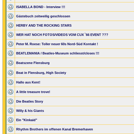
ISABELLA BOND - Interview !!!
Gästebuch zeitweilig geschlossen
HERBY AND THE ROCKING STARS
WER HAT NOCH FOTOS/VIDEOS VOM CUX `66 EVENT ???
Peter M. Roese: Toller neuer 60s Nord-Süd Kontakt !
BEATLEMANIA / Beatles-Museum schliesst/closes !!!
Beatszene Flensburg
Beat in Flensburg, High Society
Hallo aus Kent!
A little treasure trove!
Die Beatles Story
Willy & his Giants
Ein "Kinkaid"
Rhythm Brothers im offenen Kanal Bremerhaven