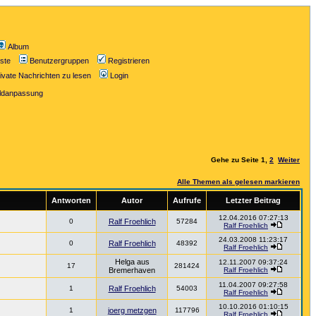
Album
iste
Benutzergruppen
Registrieren
ivate Nachrichten zu lesen
Login
ildanpassung
Gehe zu Seite
1
,
2
Weiter
Alle Themen als gelesen markieren
Antworten
Autor
Aufrufe
Letzter Beitrag
12.04.2016 07:27:13
0
Ralf Froehlich
57284
Ralf Froehlich
24.03.2008 11:23:17
0
Ralf Froehlich
48392
Ralf Froehlich
Helga aus
12.11.2007 09:37:24
17
281424
Bremerhaven
Ralf Froehlich
11.04.2007 09:27:58
1
Ralf Froehlich
54003
Ralf Froehlich
10.10.2016 01:10:15
1
joerg metzgen
117796
Ralf Froehlich