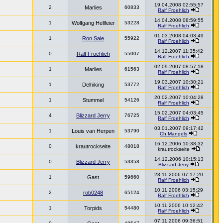
19.04.2008 02:55:57
2
Marlies
60833
Ralf Froehlich
14.04.2008 08:59:55
1
Wolfgang Hellfeier
53228
Ralf Froehlich
01.03.2008 04:03:49
1
Ron Sale
55922
Ralf Froehlich
14.12.2007 11:35:42
0
Ralf Froehlich
55007
Ralf Froehlich
02.09.2007 08:57:18
1
Marlies
61563
Ralf Froehlich
19.03.2007 10:30:21
1
Delhiking
53772
Ralf Froehlich
20.02.2007 10:04:28
1
Stummel
54126
Ralf Froehlich
15.02.2007 04:03:45
4
Blizzard Jerry
76725
Ralf Froehlich
03.01.2007 09:17:42
1
Louis van Herpen
53790
Ch.Mangels
16.12.2006 10:38:32
0
krautrockseite
48018
krautrockseite
14.12.2006 10:15:13
0
Blizzard Jerry
53358
Blizzard Jerry
23.11.2006 07:17:20
1
Gast
59660
Ralf Froehlich
10.11.2006 03:15:29
2
rob0248
65124
Ralf Froehlich
10.11.2006 10:12:42
1
Torpids
54480
Ralf Froehlich
07.11.2006 09:36:51