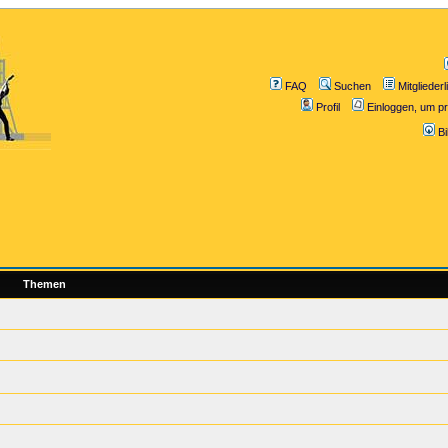
FAQ
Suchen
Mitgliederl
Profil
Einloggen, um pr
B
Themen