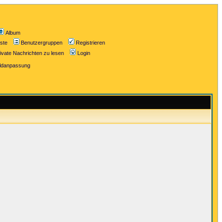
Album
iste
Benutzergruppen
Registrieren
ivate Nachrichten zu lesen
Login
ildanpassung