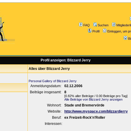
FAQ
Suchen
Mitgliederl
Profil
Einloggen, um pr
B
Profil anzeigen: Blizzard Jerry
Alles über Blizzard Jerry
Personal Gallery of Blizzard Jerry
Anmeldungsdatum:
02.12.2006
Beiträge insgesamt:
8
[0.82% aller Beiträge / 0.00 Beiträge pro Tag]
Alle Beiträge von Blizzard Jerry anzeigen
Wohnort:
Stade und Bremervörde
Website:
http://www.myspace.com/blizzardjerry
Beruf:
ex Freizeit-Rock'n'Roller
Interessen: