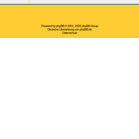
Powered by
phpBB
© 2001, 2005 phpBB Group
Deutsche Übersetzung von
phpBB.de
Datenschutz