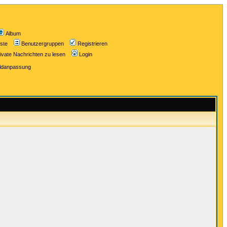
Album
iste
Benutzergruppen
Registrieren
ivate Nachrichten zu lesen
Login
ildanpassung