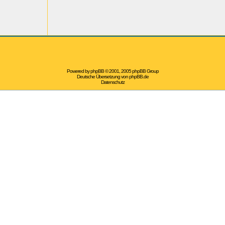
Powered by
phpBB
© 2001, 2005 phpBB Group
Deutsche Übersetzung von
phpBB.de
Datenschutz