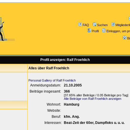
FAQ
Suchen
Mitgliederl
Profil
Einloggen, um pr
B
Profil anzeigen: Ralf Froehlich
Alles über Ralf Froehlich
Personal Gallery of Ralf Froehlich
Anmeldungsdatum:
21.10.2005
Beiträge insgesamt:
366
[37.65% aller Beiträge / 0.05 Beiträge pro Tag]
Alle Beiträge von Ralf Froehlich anzeigen
Wohnort:
Hamburg
Website:
Beruf:
kfm. Ang.
Interessen:
Beat-Zeit der 60er, Dampfloks u. u. u.