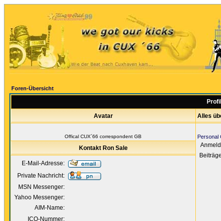
Foren-Übersicht
Profi
Avatar
Alles üb
Offical CUX´66 correspondent GB
Personal 
Anmeld
Kontakt Ron Sale
Beiträg
E-Mail-Adresse:
Private Nachricht:
MSN Messenger:
Yahoo Messenger:
AIM-Name:
ICQ-Nummer: