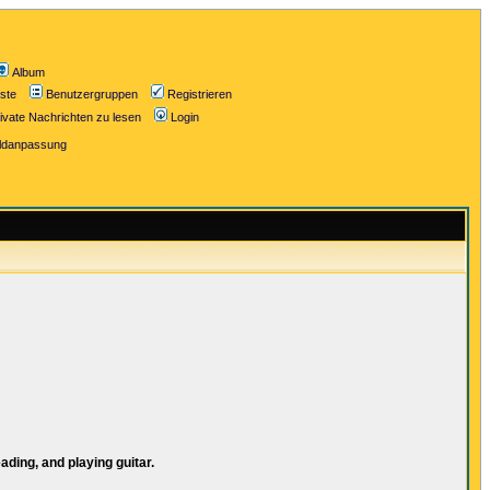
Album
iste
Benutzergruppen
Registrieren
ivate Nachrichten zu lesen
Login
ildanpassung
ding, and playing guitar.