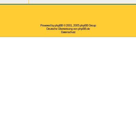
Powered by
phpBB
© 2001, 2005 phpBB Group
Deutsche Übersetzung von
phpBB.de
Datenschutz