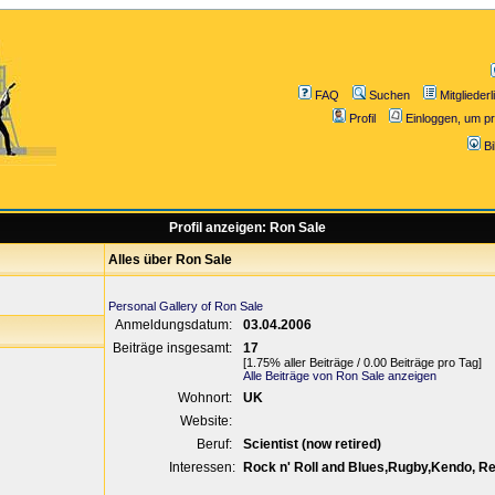
FAQ
Suchen
Mitgliederl
Profil
Einloggen, um pr
B
Profil anzeigen: Ron Sale
Alles über Ron Sale
Personal Gallery of Ron Sale
Anmeldungsdatum:
03.04.2006
Beiträge insgesamt:
17
[1.75% aller Beiträge / 0.00 Beiträge pro Tag]
Alle Beiträge von Ron Sale anzeigen
Wohnort:
UK
Website:
Beruf:
Scientist (now retired)
Interessen:
Rock n' Roll and Blues,Rugby,Kendo, Rea