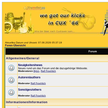
Aktuelles Datum und Uhrzeit: 07.08.2026 05:37:19
Foren-Übersicht
Forum
Allgemeines/General
Neuigkeiten/news
Neues rund um das Forum und die dazugehörige Webseite.
Moderatoren
Björn
,
Ralf Froehlich
Autoren/authors
Moderator
Ralf Froehlich
Sonstiges/others
Moderator
Ralf Froehlich
Informationen/Information