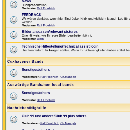
News
Buchpräsentation
Moderator
Ralf Froehlich
FEEDBACK
Wir wären dankbar, wenn hier Eindrücke, Kritik und vielleicht ja auch Lob für
werden.
Moderator
Ralf Froehlich
Bilder anpassen/relevant pictures
Eine Hinweis, wie Ihr eure Bilder bearbeiten könnt.
Moderator
Björn
Technische Hilfestellung/Technical assist login
Hier könnt/dürft Ihr Fragen stellen. Wenn Ihr Schwierigkeiten haben solltet be
Cuxhavener Bands
Sonstiges/others
Moderatoren
Ralf Froehlich
,
Ch.Mangels
Auswärtige Bands/non-local bands
Sonstiges/others
Moderator
Ralf Froehlich
Nachtleben/Nightlife
Club 99 und andere/Club 99 plus others
Moderatoren
Ralf Froehlich
,
Ch.Mangels