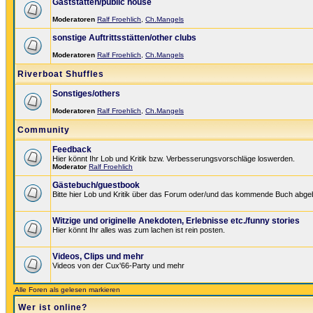
Gaststätten/public house
Moderatoren
Ralf Froehlich
,
Ch.Mangels
sonstige Auftrittsstätten/other clubs
Moderatoren
Ralf Froehlich
,
Ch.Mangels
Riverboat Shuffles
Sonstiges/others
Moderatoren
Ralf Froehlich
,
Ch.Mangels
Community
Feedback
Hier könnt Ihr Lob und Kritik bzw. Verbesserungsvorschläge loswerden.
Moderator
Ralf Froehlich
Gästebuch/guestbook
Bitte hier Lob und Kritik über das Forum oder/und das kommende Buch abge
Witzige und originelle Anekdoten, Erlebnisse etc./funny stories
Hier könnt Ihr alles was zum lachen ist rein posten.
Videos, Clips und mehr
Videos von der Cux'66-Party und mehr
Alle Foren als gelesen markieren
Wer ist online?