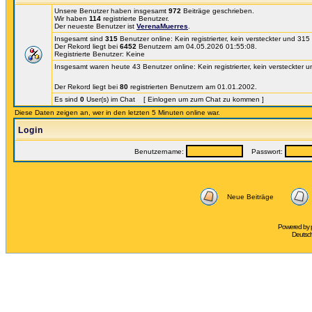
Unsere Benutzer haben insgesamt
972
Beiträge geschrieben.
Wir haben
114
registrierte Benutzer.
Der neueste Benutzer ist
VerenaMuerres
.
Insgesamt sind
315
Benutzer online: Kein registrierter, kein versteckter und 31
Der Rekord liegt bei
6452
Benutzern am 04.05.2026 01:55:08.
Registrierte Benutzer: Keine
Insgesamt waren heute 43 Benutzer online: Kein registrierter, kein versteckter 
Der Rekord liegt bei
80
registrierten Benutzern am 01.01.2002.
Es sind
0
User(s) im Chat [ Einlogen um zum Chat zu kommen ]
Diese Daten zeigen an, wer in den letzten 5 Minuten online war.
Login
Benutzername:
Passwort:
Neue Beiträge
Powered by
Deutsc