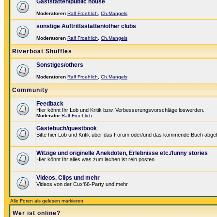
Gaststätten/public house
Moderatoren
Ralf Froehlich
,
Ch.Mangels
sonstige Auftrittsstätten/other clubs
Moderatoren
Ralf Froehlich
,
Ch.Mangels
Riverboat Shuffles
Sonstiges/others
Moderatoren
Ralf Froehlich
,
Ch.Mangels
Community
Feedback
Hier könnt Ihr Lob und Kritik bzw. Verbesserungsvorschläge loswerden.
Moderator
Ralf Froehlich
Gästebuch/guestbook
Bitte hier Lob und Kritik über das Forum oder/und das kommende Buch abge
Witzige und originelle Anekdoten, Erlebnisse etc./funny stories
Hier könnt Ihr alles was zum lachen ist rein posten.
Videos, Clips und mehr
Videos von der Cux'66-Party und mehr
Alle Foren als gelesen markieren
Wer ist online?