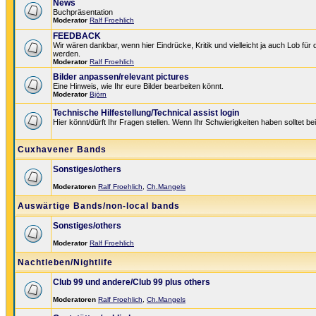
News
Buchpräsentation
Moderator
Ralf Froehlich
FEEDBACK
Wir wären dankbar, wenn hier Eindrücke, Kritik und vielleicht ja auch Lob für
werden.
Moderator
Ralf Froehlich
Bilder anpassen/relevant pictures
Eine Hinweis, wie Ihr eure Bilder bearbeiten könnt.
Moderator
Björn
Technische Hilfestellung/Technical assist login
Hier könnt/dürft Ihr Fragen stellen. Wenn Ihr Schwierigkeiten haben solltet be
Cuxhavener Bands
Sonstiges/others
Moderatoren
Ralf Froehlich
,
Ch.Mangels
Auswärtige Bands/non-local bands
Sonstiges/others
Moderator
Ralf Froehlich
Nachtleben/Nightlife
Club 99 und andere/Club 99 plus others
Moderatoren
Ralf Froehlich
,
Ch.Mangels