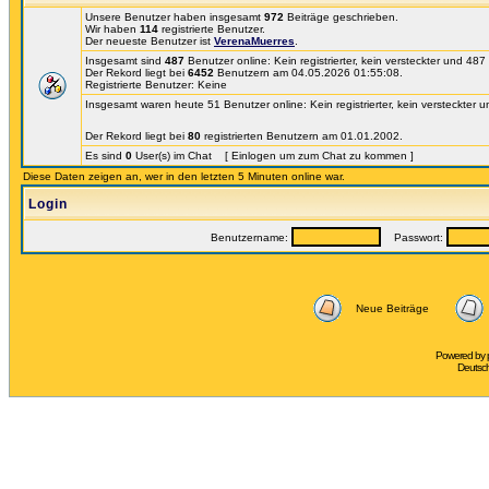
Unsere Benutzer haben insgesamt
972
Beiträge geschrieben.
Wir haben
114
registrierte Benutzer.
Der neueste Benutzer ist
VerenaMuerres
.
Insgesamt sind
487
Benutzer online: Kein registrierter, kein versteckter und 48
Der Rekord liegt bei
6452
Benutzern am 04.05.2026 01:55:08.
Registrierte Benutzer: Keine
Insgesamt waren heute 51 Benutzer online: Kein registrierter, kein versteckter 
Der Rekord liegt bei
80
registrierten Benutzern am 01.01.2002.
Es sind
0
User(s) im Chat [ Einlogen um zum Chat zu kommen ]
Diese Daten zeigen an, wer in den letzten 5 Minuten online war.
Login
Benutzername:
Passwort:
Neue Beiträge
Powered by
Deutsc