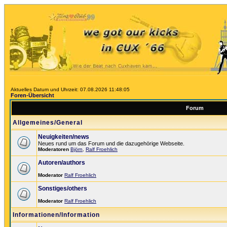
Aktuelles Datum und Uhrzeit: 07.08.2026 11:48:05
Foren-Übersicht
Forum
Allgemeines/General
Neuigkeiten/news
Neues rund um das Forum und die dazugehörige Webseite.
Moderatoren
Björn
,
Ralf Froehlich
Autoren/authors
Moderator
Ralf Froehlich
Sonstiges/others
Moderator
Ralf Froehlich
Informationen/Information