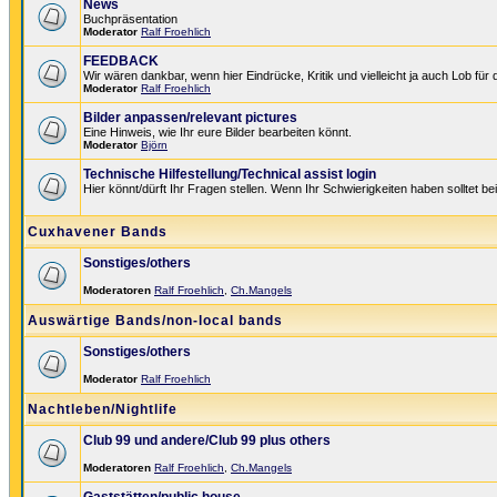
News
Buchpräsentation
Moderator
Ralf Froehlich
FEEDBACK
Wir wären dankbar, wenn hier Eindrücke, Kritik und vielleicht ja auch Lob fü
Moderator
Ralf Froehlich
Bilder anpassen/relevant pictures
Eine Hinweis, wie Ihr eure Bilder bearbeiten könnt.
Moderator
Björn
Technische Hilfestellung/Technical assist login
Hier könnt/dürft Ihr Fragen stellen. Wenn Ihr Schwierigkeiten haben solltet be
Cuxhavener Bands
Sonstiges/others
Moderatoren
Ralf Froehlich
,
Ch.Mangels
Auswärtige Bands/non-local bands
Sonstiges/others
Moderator
Ralf Froehlich
Nachtleben/Nightlife
Club 99 und andere/Club 99 plus others
Moderatoren
Ralf Froehlich
,
Ch.Mangels