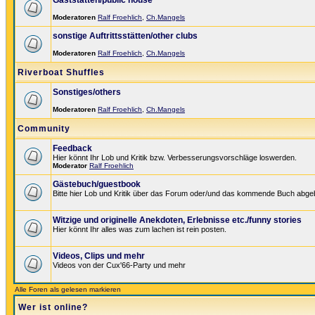
Gaststätten/public house
Moderatoren
Ralf Froehlich
,
Ch.Mangels
sonstige Auftrittsstätten/other clubs
Moderatoren
Ralf Froehlich
,
Ch.Mangels
Riverboat Shuffles
Sonstiges/others
Moderatoren
Ralf Froehlich
,
Ch.Mangels
Community
Feedback
Hier könnt Ihr Lob und Kritik bzw. Verbesserungsvorschläge loswerden.
Moderator
Ralf Froehlich
Gästebuch/guestbook
Bitte hier Lob und Kritik über das Forum oder/und das kommende Buch abge
Witzige und originelle Anekdoten, Erlebnisse etc./funny stories
Hier könnt Ihr alles was zum lachen ist rein posten.
Videos, Clips und mehr
Videos von der Cux'66-Party und mehr
Alle Foren als gelesen markieren
Wer ist online?