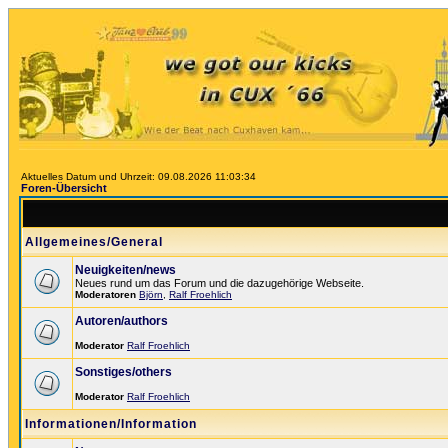
Aktuelles Datum und Uhrzeit: 09.08.2026 11:03:34
Foren-Übersicht
Allgemeines/General
Neuigkeiten/news
Neues rund um das Forum und die dazugehörige Webseite.
Moderatoren
Björn
,
Ralf Froehlich
Autoren/authors
Moderator
Ralf Froehlich
Sonstiges/others
Moderator
Ralf Froehlich
Informationen/Information