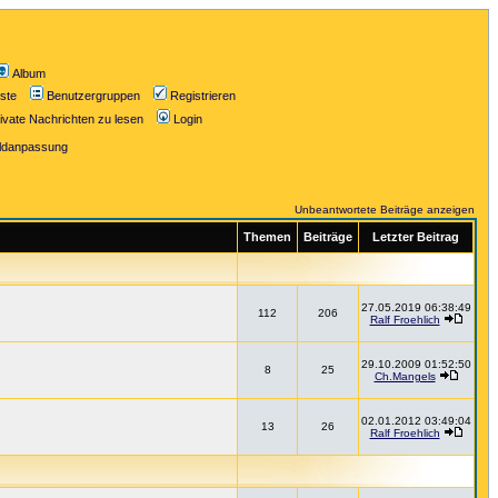
Album
iste
Benutzergruppen
Registrieren
ivate Nachrichten zu lesen
Login
ildanpassung
Unbeantwortete Beiträge anzeigen
Themen
Beiträge
Letzter Beitrag
27.05.2019 06:38:49
112
206
Ralf Froehlich
29.10.2009 01:52:50
8
25
Ch.Mangels
02.01.2012 03:49:04
13
26
Ralf Froehlich